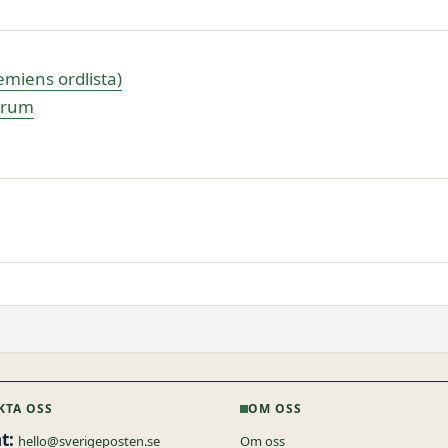
miens ordlista)
psrum
KTA OSS
OM OSS
t:
hello@sverigeposten.se
Om oss