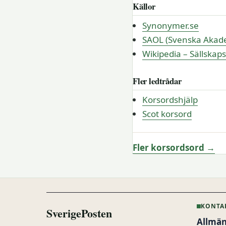
Källor
Synonymer.se
SAOL (Svenska Akade
Wikipedia – Sällska
Fler ledtrådar
Korsordshjälp
Scot korsord
Fler korsordsord →
KONTA
SverigePosten
Allmän