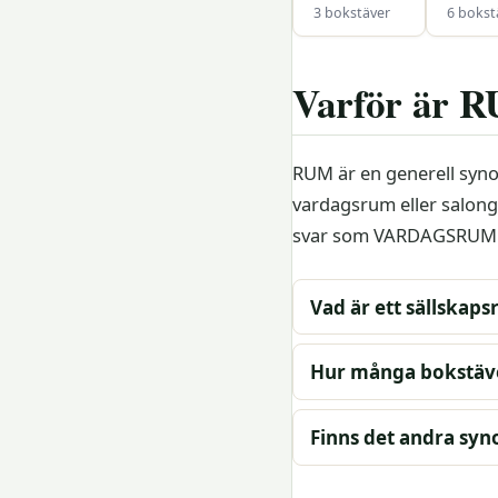
3 bokstäver
6 bokst
Varför är R
RUM är en generell syn
vardagsrum eller salong
svar som VARDAGSRUM a
Vad är ett sällskap
Hur många bokstäve
Finns det andra sy