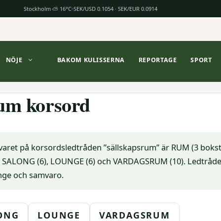
Stockholm ⛅ 16°C
SEK/USD 0.1054 · SEK/EUR 0.0914
NÖJE
BAKOM KULISSERNA
REPORTAGE
SPORT
um korsord
varet på korsordsledtråden ”sällskapsrum” är RUM (3 bokst
är SALONG (6), LOUNGE (6) och VARDAGSRUM (10). Ledtråde
nge och samvaro.
ONG
LOUNGE
VARDAGSRUM