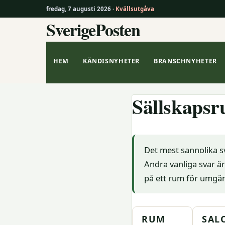
fredag, 7 augusti 2026 ·
Kvällsutgåva
SverigePosten
Hoppa
till
innehåll
HEM
KÄNDISNYHETER
BRANSCHNYHETER
Sällskapsr
Det mest sannolika s
Andra vanliga svar 
på ett rum för umgä
RUM
SAL