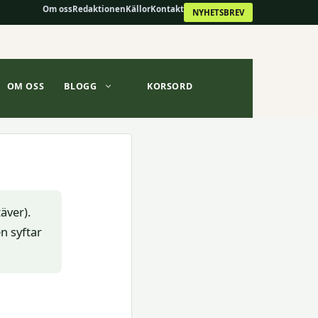
Om oss
Redaktionen
Källor
Kontakt
NYHETSBREV
OM OSS
BLOGG
KORSORD
äver).
n syftar