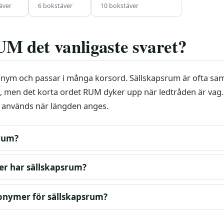
äver
6 bokstäver
10 bokstäver
UM det vanligaste svaret?
onym och passar i många korsord. Sällskapsrum är ofta s
, men det korta ordet RUM dyker upp när ledtråden är vag
nvänds när längden anges.
srum?
r har sällskapsrum?
nonymer för sällskapsrum?