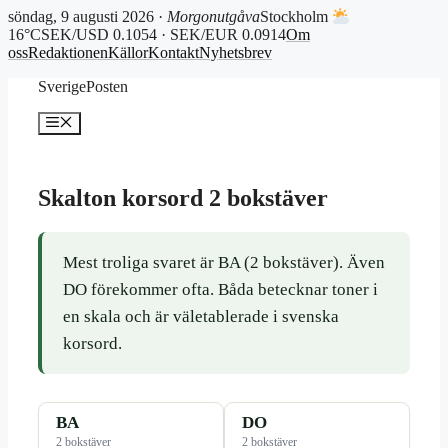
söndag, 9 augusti 2026 ·
Morgonutgåva
Stockholm
16°C
SEK/USD 0.1054 · SEK/EUR 0.0914
Om
oss
Redaktionen
Källor
Kontakt
Nyhetsbrev
Hoppa
SverigePosten
till
innehåll
Meny
Skalton korsord 2 bokstäver
Mest troliga svaret är BA (2 bokstäver). Även
DO förekommer ofta. Båda betecknar toner i
en skala och är väletablerade i svenska
korsord.
BA
DO
2 bokstäver
2 bokstäver