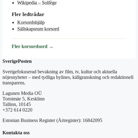
Wikipedia – Solfège
Fler ledtrådar
Korsordshjälp
Sällskapsrum korsord
Fler korsordsord →
SverigePosten
Sverigefokuserad bevakning av film, tv, kultur och aktuella
nöjesnyheter – med tydliga bylines, källgranskning och redaktionell
transparens.
Lagunen Media OÜ
Tornimäe 5, Kesklinn
Tallinn, 10145
+372 614 0220
Estonian Business Register (Äriregister): 16842095
Kontakta oss