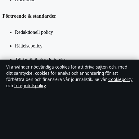
Förtroende & standarder
Redaktionell policy
Rättelsepolicy
Tillgänglighetsredogörelse
Vi använder nödvändiga cookies för att driva sajten och, med
Integritetspolicy
ditt samtycke, cookies för analys och annonsering för att
förbättra den och finansiera vår journalistik. Se vår
Cookiepolicy
och
Integritetspolicy
.
Kändisar & integritet
Om SverigePosten i korthet
SverigePosten är en oberoende svensk digital nyhetssajt med fokus
på film, tv, kultur och nöjesnyheter. Varje artikel har en namngiven
byline, granskas av en redaktör och faktagranskas innan publicering.
Innehållet är endast avsett för allmän information. Allmänna