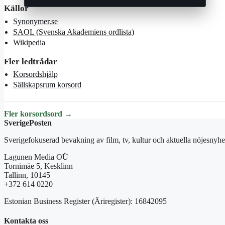
Källor
Synonymer.se
SAOL (Svenska Akademiens ordlista)
Wikipedia
Fler ledtrådar
Korsordshjälp
Sällskapsrum korsord
Fler korsordsord →
SverigePosten
Sverigefokuserad bevakning av film, tv, kultur och aktuella nöjesnyhet
Lagunen Media OÜ
Tornimäe 5, Kesklinn
Tallinn, 10145
+372 614 0220
Estonian Business Register (Äriregister): 16842095
Kontakta oss