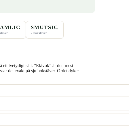
KAMLIG
SMUTSIG
stäver
7 bokstäver
?
å ett tvetydigt sätt. ”Ekivok” är den mest
sar det exakt på sju bokstäver. Ordet dyker