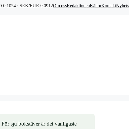
 0.1054 · SEK/EUR 0.0912
Om oss
Redaktionen
Källor
Kontakt
Nyhets
För sju bokstäver är det vanligaste