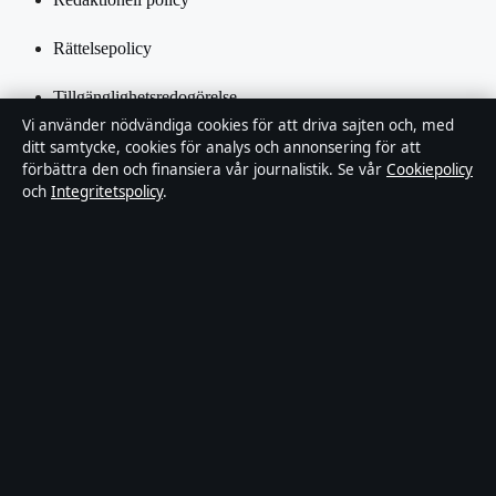
Rättelsepolicy
Tillgänglighetsredogörelse
Vi använder nödvändiga cookies för att driva sajten och, med
Integritetspolicy
ditt samtycke, cookies för analys och annonsering för att
förbättra den och finansiera vår journalistik. Se vår
Cookiepolicy
och
Integritetspolicy
.
Kändisar & integritet
Om SverigePosten i korthet
SverigePosten är en oberoende svensk digital nyhetssajt med fokus
på film, tv, kultur och nöjesnyheter. Varje artikel har en namngiven
byline, granskas av en redaktör och faktagranskas innan publicering.
Innehållet är endast avsett för allmän information. Allmänna
förfrågningar:
hello@sverigeposten.se
. Rättelser:
hello@sverigeposten.se
.