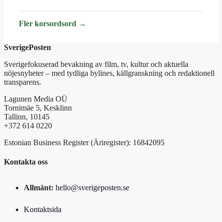
Fler korsordsord →
SverigePosten
Sverigefokuserad bevakning av film, tv, kultur och aktuella
nöjesnyheter – med tydliga bylines, källgranskning och redaktionell
transparens.
Lagunen Media OÜ
Tornimäe 5, Kesklinn
Tallinn, 10145
+372 614 0220
Estonian Business Register (Äriregister): 16842095
Kontakta oss
Allmänt:
hello@sverigeposten.se
Kontaktsida