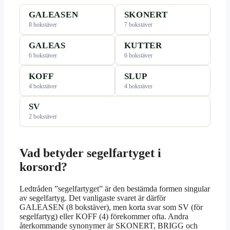
GALEASEN
SKONERT
8 bokstäver
7 bokstäver
GALEAS
KUTTER
6 bokstäver
6 bokstäver
KOFF
SLUP
4 bokstäver
4 bokstäver
SV
2 bokstäver
Vad betyder segelfartyget i
korsord?
Ledtråden ”segelfartyget” är den bestämda formen singular
av segelfartyg. Det vanligaste svaret är därför
GALEASEN (8 bokstäver), men korta svar som SV (för
segelfartyg) eller KOFF (4) förekommer ofta. Andra
återkommande synonymer är SKONERT, BRIGG och