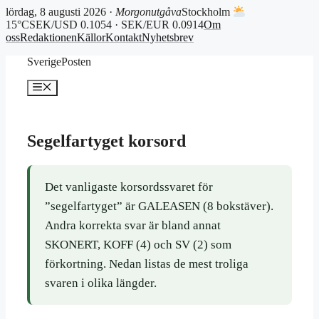
lördag, 8 augusti 2026 ·
Morgonutgåva
Stockholm
15°C
SEK/USD 0.1054 · SEK/EUR 0.0914
Om
oss
Redaktionen
Källor
Kontakt
Nyhetsbrev
Hoppa
SverigePosten
till
innehåll
Meny
Segelfartyget korsord
Det vanligaste korsordssvaret för
”segelfartyget” är GALEASEN (8 bokstäver).
Andra korrekta svar är bland annat
SKONERT, KOFF (4) och SV (2) som
förkortning. Nedan listas de mest troliga
svaren i olika längder.