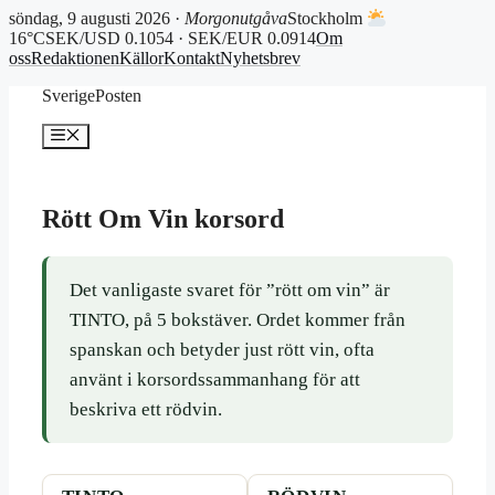
söndag, 9 augusti 2026 ·
Morgonutgåva
Stockholm
16°C
SEK/USD 0.1054 · SEK/EUR 0.0914
Om
oss
Redaktionen
Källor
Kontakt
Nyhetsbrev
Hoppa
SverigePosten
till
innehåll
Meny
Rött Om Vin korsord
Det vanligaste svaret för ”rött om vin” är
TINTO, på 5 bokstäver. Ordet kommer från
spanskan och betyder just rött vin, ofta
använt i korsordssammanhang för att
beskriva ett rödvin.