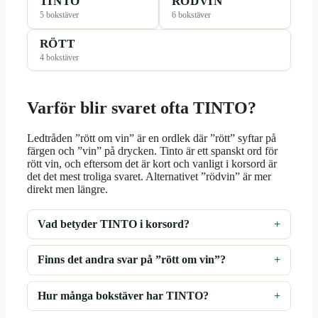
TINTO
RÖDVIN
5 bokstäver
6 bokstäver
RÖTT
4 bokstäver
Varför blir svaret ofta TINTO?
Ledtråden ”rött om vin” är en ordlek där ”rött” syftar på
färgen och ”vin” på drycken. Tinto är ett spanskt ord för
rött vin, och eftersom det är kort och vanligt i korsord är
det det mest troliga svaret. Alternativet ”rödvin” är mer
direkt men längre.
Vad betyder TINTO i korsord?
Finns det andra svar på ”rött om vin”?
Hur många bokstäver har TINTO?