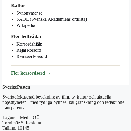
Källor
Synonymer.se
SAOL (Svenska Akademiens ordlista)
Wikipedia
Fler ledtrådar
Korsordshjälp
Rejäl korsord
Remissa korsord
Fler korsordsord →
SverigePosten
Sverigefokuserad bevakning av film, tv, kultur och aktuella
nöjesnyheter – med tydliga bylines, källgranskning och redaktionell
transparens.
Lagunen Media OÜ
Tornimäe 5, Kesklinn
Tallinn, 10145