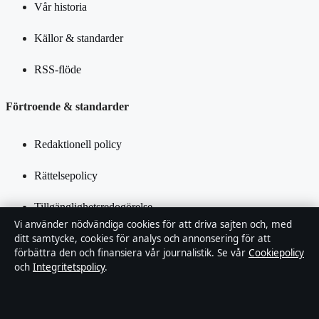
Vår historia
Källor & standarder
RSS-flöde
Förtroende & standarder
Redaktionell policy
Rättelsepolicy
Tillgänglighetsredogörelse
Vi använder nödvändiga cookies för att driva sajten och, med
Integritetspolicy
ditt samtycke, cookies för analys och annonsering för att
förbättra den och finansiera vår journalistik. Se vår
Cookiepolicy
och
Integritetspolicy
.
Kändisar & integritet
Om SverigePosten i korthet