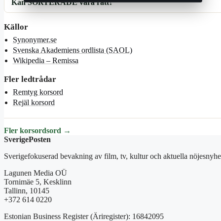
Kan SORTERADE vara rätt?
Källor
Synonymer.se
Svenska Akademiens ordlista (SAOL)
Wikipedia – Remissa
Fler ledtrådar
Remtyg korsord
Rejäl korsord
Fler korsordsord →
SverigePosten
Sverigefokuserad bevakning av film, tv, kultur och aktuella nöjesnyhet
Lagunen Media OÜ
Tornimäe 5, Kesklinn
Tallinn, 10145
+372 614 0220
Estonian Business Register (Äriregister): 16842095