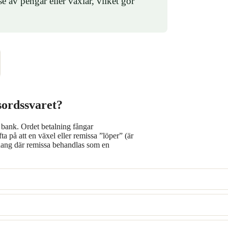
av pengar eller växlar, vilket gör
ordssvaret?
r bank. Ordet betalning fångar
 på att en växel eller remissa ”löper” (är
ng där remissa behandlas som en