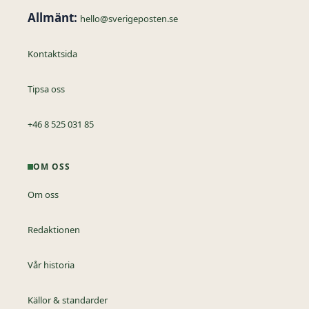
Allmänt:
hello@sverigeposten.se
Kontaktsida
Tipsa oss
+46 8 525 031 85
OM OSS
Om oss
Redaktionen
Vår historia
Källor & standarder