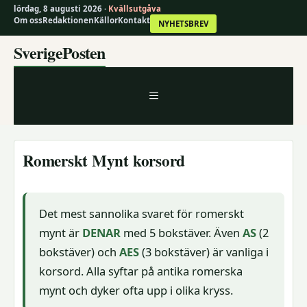
lördag, 8 augusti 2026 ·
Kvällsutgåva
Om oss
Redaktionen
Källor
Kontakt
NYHETSBREV
Hoppa
SverigePosten
till
innehåll
MENY
Romerskt Mynt korsord
Det mest sannolika svaret för romerskt
mynt är
DENAR
med 5 bokstäver. Även
AS
(2
bokstäver) och
AES
(3 bokstäver) är vanliga i
korsord. Alla syftar på antika romerska
mynt och dyker ofta upp i olika kryss.