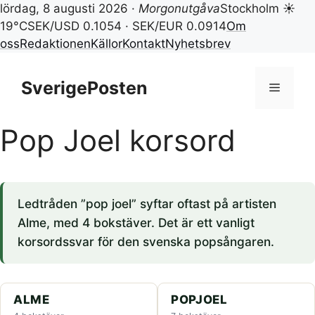
lördag, 8 augusti 2026 ·
Morgonutgåva
Stockholm ☀
19°C
SEK/USD 0.1054 · SEK/EUR 0.0914
Om
oss
Redaktionen
Källor
Kontakt
Nyhetsbrev
Hoppa
till
SverigePosten
Meny
innehåll
Pop Joel korsord
Ledtråden ”pop joel” syftar oftast på artisten
Alme, med 4 bokstäver. Det är ett vanligt
korsordssvar för den svenska popsångaren.
ALME
POPJOEL