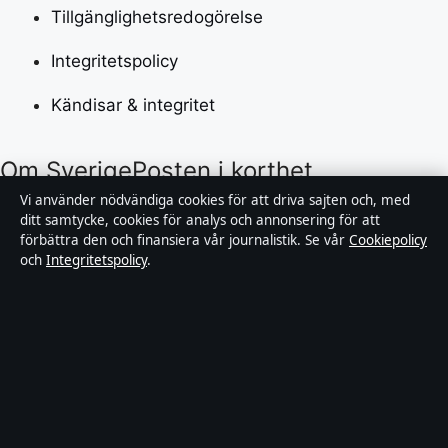
Tillgänglighetsredogörelse
Integritetspolicy
Kändisar & integritet
Om SverigePosten i korthet
Vi använder nödvändiga cookies för att driva sajten och, med
SverigePosten är en oberoende svensk digital
ditt samtycke, cookies för analys och annonsering för att
förbättra den och finansiera vår journalistik. Se vår
Cookiepolicy
nyhetssajt med fokus på film, tv, kultur och
och
Integritetspolicy
.
nöjesnyheter. Varje artikel har en namngiven byline,
granskas av en redaktör och faktagranskas innan
publicering.
Innehållet är endast avsett för allmän information.
Allmänna förfrågningar:
hello@sverigeposten.se
.