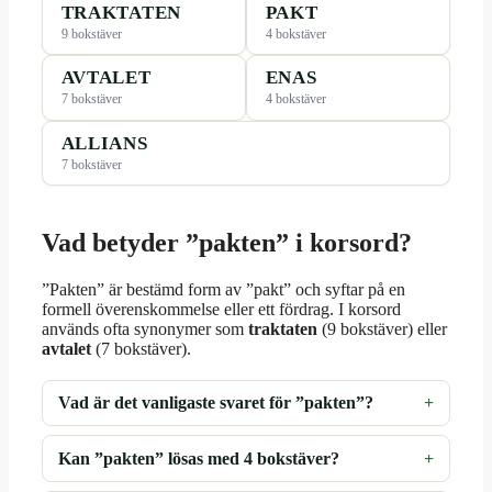
TRAKTATEN
PAKT
9 bokstäver
4 bokstäver
AVTALET
ENAS
7 bokstäver
4 bokstäver
ALLIANS
7 bokstäver
Vad betyder ”pakten” i korsord?
”Pakten” är bestämd form av ”pakt” och syftar på en
formell överenskommelse eller ett fördrag. I korsord
används ofta synonymer som
traktaten
(9 bokstäver) eller
avtalet
(7 bokstäver).
Vad är det vanligaste svaret för ”pakten”?
Kan ”pakten” lösas med 4 bokstäver?