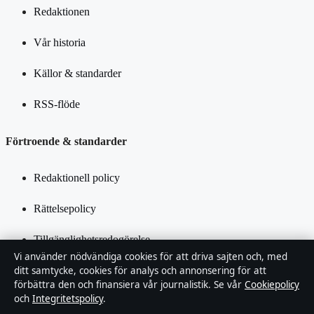
Redaktionen
Vår historia
Källor & standarder
RSS-flöde
Förtroende & standarder
Redaktionell policy
Rättelsepolicy
Tillgänglighetsredogörelse
Vi använder nödvändiga cookies för att driva sajten och, med
Integritetspolicy
ditt samtycke, cookies för analys och annonsering för att
förbättra den och finansiera vår journalistik. Se vår
Cookiepolicy
och
Integritetspolicy
.
Kändisar & integritet