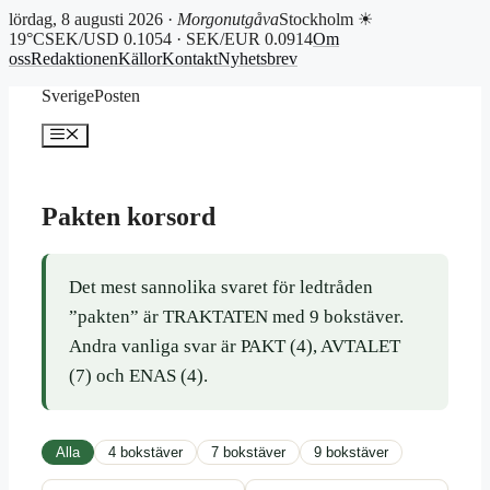
lördag, 8 augusti 2026 ·
Morgonutgåva
Stockholm ☀
19°C
SEK/USD 0.1054 · SEK/EUR 0.0914
Om
oss
Redaktionen
Källor
Kontakt
Nyhetsbrev
Hoppa
SverigePosten
till
innehåll
Meny
Pakten korsord
Det mest sannolika svaret för ledtråden
”pakten” är TRAKTATEN med 9 bokstäver.
Andra vanliga svar är PAKT (4), AVTALET
(7) och ENAS (4).
Alla
4 bokstäver
7 bokstäver
9 bokstäver