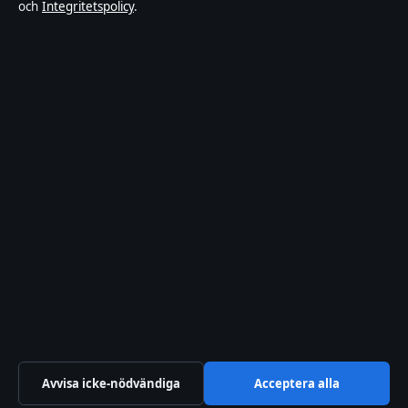
och
Integritetspolicy
.
nöjesnyheter. Varje artikel har en namngiven byline,
granskas av en redaktör och faktagranskas innan
publicering.
Innehållet är endast avsett för allmän information.
Allmänna förfrågningar:
hello@sverigeposten.se
.
Rättelser:
hello@sverigeposten.se
.
Utgivare:
Lagunen Media OÜ, Tallinn ·
Ansvarig
utgivare:
Viktor Lundqvist, Chefredaktör · Estonian
Business Register (Äriregister) 16842095
© 2026 SverigePosten · Lagunen Media OÜ ·
RSS
·
WorldRSS
·
Så verifierar vi vår rapportering
Avvisa icke-nödvändiga
Acceptera alla