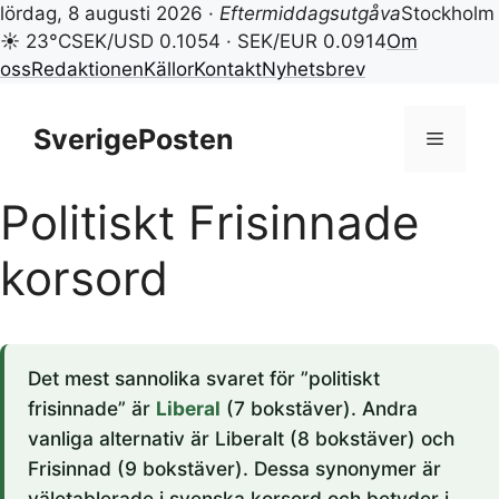
lördag, 8 augusti 2026 ·
Eftermiddagsutgåva
Stockholm
☀ 23°C
SEK/USD 0.1054 · SEK/EUR 0.0914
Om
oss
Redaktionen
Källor
Kontakt
Nyhetsbrev
Hoppa
till
SverigePosten
Meny
innehåll
Politiskt Frisinnade
korsord
Det mest sannolika svaret för ”politiskt
frisinnade” är
Liberal
(7 bokstäver). Andra
vanliga alternativ är Liberalt (8 bokstäver) och
Frisinnad (9 bokstäver). Dessa synonymer är
väletablerade i svenska korsord och betyder i