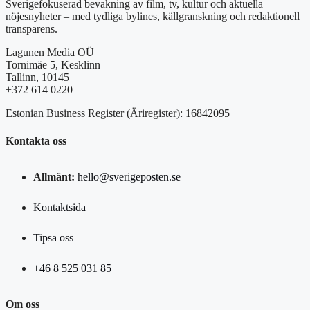
Sverigefokuserad bevakning av film, tv, kultur och aktuella
nöjesnyheter – med tydliga bylines, källgranskning och redaktionell
transparens.
Lagunen Media OÜ
Tornimäe 5, Kesklinn
Tallinn, 10145
+372 614 0220
Estonian Business Register (Äriregister): 16842095
Kontakta oss
Allmänt:
hello@sverigeposten.se
Kontaktsida
Tipsa oss
+46 8 525 031 85
Om oss