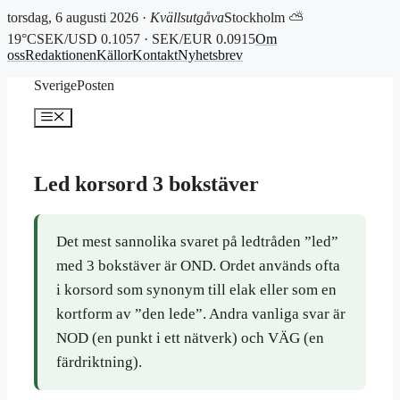
torsdag, 6 augusti 2026 ·
Kvällsutgåva
Stockholm ⛅
19°C
SEK/USD 0.1057 · SEK/EUR 0.0915
Om
oss
Redaktionen
Källor
Kontakt
Nyhetsbrev
Hoppa
SverigePosten
till
innehåll
Meny
Led korsord 3 bokstäver
Det mest sannolika svaret på ledtråden ”led”
med 3 bokstäver är OND. Ordet används ofta
i korsord som synonym till elak eller som en
kortform av ”den lede”. Andra vanliga svar är
NOD (en punkt i ett nätverk) och VÄG (en
färdriktning).