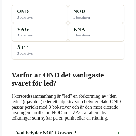
OND
NOD
3 bokstäver
3 bokstäver
VÄG
KNÄ
3 bokstäver
3 bokstäver
ÄTT
3 bokstäver
Varför är OND det vanligaste
svaret för led?
I korsordssammanhang är ”led” en förkortning av ”den
lede” (djävulen) eller ett adjektiv som betyder elak. OND
passar perfekt med 3 bokstäver och är den mest citerade
lösningen i ordlistor. NOD och VÄG är alternativa
tolkningar som syftar på en punkt eller en riktning.
Vad betyder NOD i korsord?