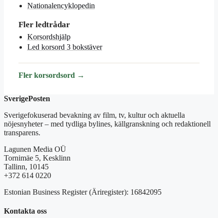
Nationalencyklopedin
Fler ledtrådar
Korsordshjälp
Led korsord 3 bokstäver
Fler korsordsord →
SverigePosten
Sverigefokuserad bevakning av film, tv, kultur och aktuella
nöjesnyheter – med tydliga bylines, källgranskning och redaktionell
transparens.
Lagunen Media OÜ
Tornimäe 5, Kesklinn
Tallinn, 10145
+372 614 0220
Estonian Business Register (Äriregister): 16842095
Kontakta oss