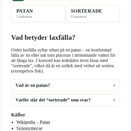
PATAN
SORTERADE
5 bokstäver
9 bokstäver
Vad betyder laxfälla?
Ordet laxfälla syftar oftast på en patan – en konformad
fälla av ris eller nät som placeras i strömmande vatten för
att fånga lax. I korsord kan ledtråden även lösas med
”sorterade”, vilket då är en ordlek med verbet att sortera
(exempelvis fisk).
Vad är en patan?
Varför står det “sorterade” som svar?
Källor
Wikipedia – Patan
Synonymer.se