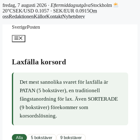
fredag, 7 augusti 2026 ·
Eftermiddagsutgåva
Stockholm
20°C
SEK/USD 0.1057 · SEK/EUR 0.0915
Om
oss
Redaktionen
Källor
Kontakt
Nyhetsbrev
Hoppa
SverigePosten
till
innehåll
Meny
Laxfälla korsord
Det mest sannolika svaret för laxfälla är
PATAN (5 bokstäver), en traditionell
fångstanordning för lax. Även SORTERADE
(9 bokstäver) förekommer som
korsordslösning.
Alla
5 bokstäver
9 bokstäver