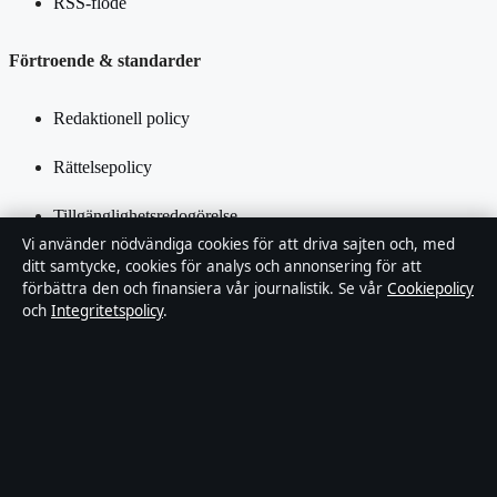
RSS-flöde
Förtroende & standarder
Redaktionell policy
Rättelsepolicy
Tillgänglighetsredogörelse
Vi använder nödvändiga cookies för att driva sajten och, med
Integritetspolicy
ditt samtycke, cookies för analys och annonsering för att
förbättra den och finansiera vår journalistik. Se vår
Cookiepolicy
och
Integritetspolicy
.
Kändisar & integritet
Om SverigePosten i korthet
SverigePosten är en oberoende svensk digital nyhetssajt med fokus
på film, tv, kultur och nöjesnyheter. Varje artikel har en namngiven
byline, granskas av en redaktör och faktagranskas innan publicering.
Innehållet är endast avsett för allmän information. Allmänna