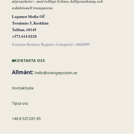
nöjesnyheter – med tydliga bylines, källgranskning och
redaktionell transparens.
Lagunen Media OÜ
Tornimäe 5, Kesklinn
Tallinn, 10145
+372 614 0220
Estonian Business Register (Äriregister): 16842095
KONTAKTA OSS
Allmänt:
hello@sverigeposten.se
Kontaktsida
Tipsa oss
+46 8 525 031 85