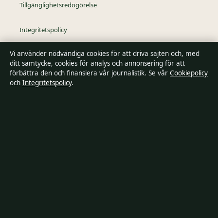
Tillgänglighetsredogörelse
Integritetspolicy
Vi använder nödvändiga cookies för att driva sajten och, med
Kändisar & integritet
ditt samtycke, cookies för analys och annonsering för att
förbättra den och finansiera vår journalistik. Se vår
Cookiepolicy
och
Integritetspolicy
.
Om SverigePosten i korthet
SverigePosten är en oberoende svensk digital nyhetssajt med
fokus på film, tv, kultur och nöjesnyheter. Varje artikel har en
namngiven byline, granskas av en redaktör och
faktagranskas innan publicering.
Innehållet är endast avsett för allmän information. Allmänna
förfrågningar:
hello@sverigeposten.se
. Rättelser:
hello@sverigeposten.se
.