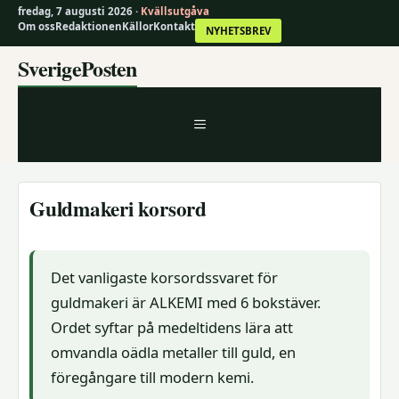
fredag, 7 augusti 2026 ·
Kvällsutgåva
Om oss
Redaktionen
Källor
Kontakt
NYHETSBREV
Hoppa
SverigePosten
till
innehåll
MENY
Guldmakeri korsord
Det vanligaste korsordssvaret för
guldmakeri är ALKEMI med 6 bokstäver.
Ordet syftar på medeltidens lära att
omvandla oädla metaller till guld, en
föregångare till modern kemi.