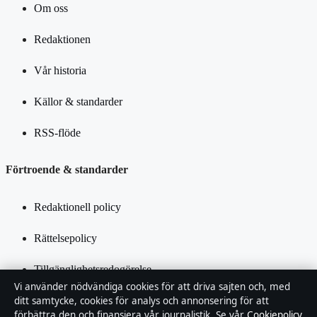
Om oss
Redaktionen
Vår historia
Källor & standarder
RSS-flöde
Förtroende & standarder
Redaktionell policy
Rättelsepolicy
Tillgänglighetsredogörelse
Vi använder nödvändiga cookies för att driva sajten och, med
Integritetspolicy
ditt samtycke, cookies för analys och annonsering för att
förbättra den och finansiera vår journalistik. Se vår
Cookiepolicy