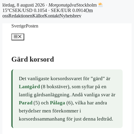
lördag, 8 augusti 2026 ·
Morgonutgåva
Stockholm
15°C
SEK/USD 0.1054 · SEK/EUR 0.0914
Om
oss
Redaktionen
Källor
Kontakt
Nyhetsbrev
Hoppa
SverigePosten
till
innehåll
Meny
Gärd korsord
Det vanligaste korsordssvaret för ”gärd” är
Lantgård
(8 bokstäver), som syftar på en
lantlig gårdsanläggning. Andå vanliga svar är
Parad
(5) och
Pålaga
(6), vilka har andra
betydelser men förekommer i
korsordssammanhang för just denna ledtråd.