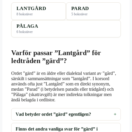
LANTGÅRD
PARAD
8 bokstäver
5 bokstäver
PÅLAGA
6 bokstäver
Varför passar ”Lantgård” för
ledtråden ”gärd”?
Ordet ”gärd” är en äldre eller dialektal variant av ”gård”,
särskilt i sammansättningar som ”lantgård”. I korsord
används ofta just ”Lantgård” som en direkt synonym,
medan ”Parad” (i betydelsen paradis eller trädgård) och
”Pålaga” (skatt/avgift) är mer indirekta tolkningar men
ändå belagda i ordlistor.
Vad betyder ordet ”gärd” egentligen?
Finns det andra vanliga svar för ”gärd” i