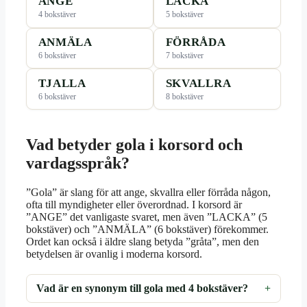
ANGE
LACKA
4 bokstäver
5 bokstäver
ANMÄLA
FÖRRÅDA
6 bokstäver
7 bokstäver
TJALLA
SKVALLRA
6 bokstäver
8 bokstäver
Vad betyder gola i korsord och
vardagsspråk?
”Gola” är slang för att ange, skvallra eller förråda någon,
ofta till myndigheter eller överordnad. I korsord är
”ANGE” det vanligaste svaret, men även ”LACKA” (5
bokstäver) och ”ANMÄLA” (6 bokstäver) förekommer.
Ordet kan också i äldre slang betyda ”gråta”, men den
betydelsen är ovanlig i moderna korsord.
Vad är en synonym till gola med 4 bokstäver?