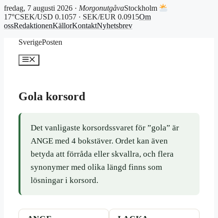
fredag, 7 augusti 2026 ·
Morgonutgåva
Stockholm
17°C
SEK/USD 0.1057 · SEK/EUR 0.0915
Om
oss
Redaktionen
Källor
Kontakt
Nyhetsbrev
Hoppa
SverigePosten
till
innehåll
Meny
Gola korsord
Det vanligaste korsordssvaret för ”gola” är
ANGE med 4 bokstäver. Ordet kan även
betyda att förråda eller skvallra, och flera
synonymer med olika längd finns som
lösningar i korsord.