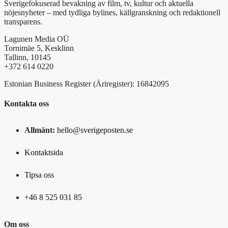
Sverigefokuserad bevakning av film, tv, kultur och aktuella
nöjesnyheter – med tydliga bylines, källgranskning och redaktionell
transparens.
Lagunen Media OÜ
Tornimäe 5, Kesklinn
Tallinn, 10145
+372 614 0220
Estonian Business Register (Äriregister): 16842095
Kontakta oss
Allmänt:
hello@sverigeposten.se
Kontaktsida
Tipsa oss
+46 8 525 031 85
Om oss