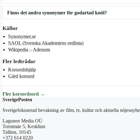
Finns det andra synonymer för godartad knöl?
Källor
Synonymer.se
SAOL (Svenska Akademiens ordlista)
Wikipedia – Adenom
Fler ledtrådar
Korsordshjälp
Gärd korsord
Fler korsordsord →
SverigePosten
Sverigefokuserad bevakning av film, tv, kultur och aktuella nöjesnyhet
Lagunen Media OÜ
Tornimäe 5, Kesklinn
Tallinn, 10145
+372 614 0220