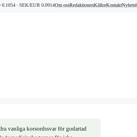
0.1054 · SEK/EUR 0.0914
Om oss
Redaktionen
Källor
Kontakt
Nyhets
a vanliga korsordssvar för godartad