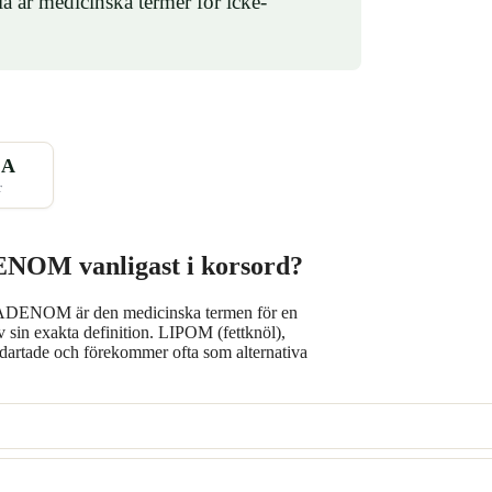
är medicinska termer för icke-
TA
r
DENOM vanligast i korsord?
ig. ADENOM är den medicinska termen för en
v sin exakta definition. LIPOM (fettknöl),
artade och förekommer ofta som alternativa