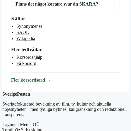
Finns det något kortare svar än SKARA?
Källor
Synonymer.se
SAOL
Wikipedia
Fler ledtrådar
Korsordshjälp
Få korsord
Fler korsordsord →
SverigePosten
Sverigefokuserad bevakning av film, tv, kultur och aktuella
nöjesnyheter – med tydliga bylines, källgranskning och redaktionell
transparens.
Lagunen Media OÜ
Tornimäe 5, Kesklinn