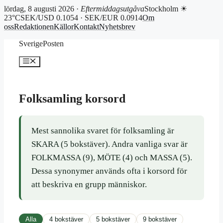
lördag, 8 augusti 2026 ·
Eftermiddagsutgåva
Stockholm ☀
23°C
SEK/USD 0.1054 · SEK/EUR 0.0914
Om
oss
Redaktionen
Källor
Kontakt
Nyhetsbrev
Hoppa
SverigePosten
till
innehåll
Meny
Folksamling korsord
Mest sannolika svaret för folksamling är
SKARA (5 bokstäver). Andra vanliga svar är
FOLKMASSA (9), MÖTE (4) och MASSA (5).
Dessa synonymer används ofta i korsord för
att beskriva en grupp människor.
Alla
4 bokstäver
5 bokstäver
9 bokstäver