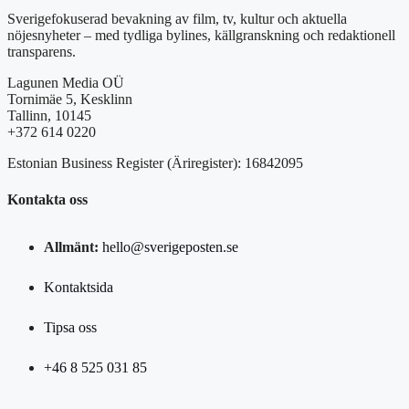
Sverigefokuserad bevakning av film, tv, kultur och aktuella
nöjesnyheter – med tydliga bylines, källgranskning och redaktionell
transparens.
Lagunen Media OÜ
Tornimäe 5, Kesklinn
Tallinn, 10145
+372 614 0220
Estonian Business Register (Äriregister): 16842095
Kontakta oss
Allmänt:
hello@sverigeposten.se
Kontaktsida
Tipsa oss
+46 8 525 031 85