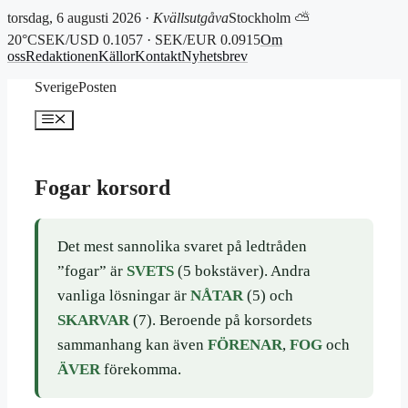
torsdag, 6 augusti 2026 ·
Kvällsutgåva
Stockholm ⛅
20°C
SEK/USD 0.1057 · SEK/EUR 0.0915
Om
oss
Redaktionen
Källor
Kontakt
Nyhetsbrev
Hoppa
SverigePosten
till
innehåll
Meny
Fogar korsord
Det mest sannolika svaret på ledtråden
”fogar” är
SVETS
(5 bokstäver). Andra
vanliga lösningar är
NÅTAR
(5) och
SKARVAR
(7). Beroende på korsordets
sammanhang kan även
FÖRENAR
,
FOG
och
ÄVER
förekomma.