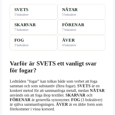
SVETS
NÅTAR
5 bokstäver
5 bokstäver
SKARVAR
FÖRENAR
7 bokstäver
7 bokstäver
FOG
ÄVER
3 bokstäver
4 bokstäver
Varför är SVETS ett vanligt svar
för fogar?
Ledtråden ”fogar” kan tolkas både som verbet att foga
samman och som substantiv (flera fogar).
SVETS
är en
konkret metod för att sammanfoga metall, medan
NÅTAR
används om att foga ihop textilier.
SKARVAR
och
FÖRENAR
är generella synonymer.
FOG
(3 bokstäver)
är själva sammanfogningen.
ÄVER
är en äldre form som
förekommer i vissa korsord.