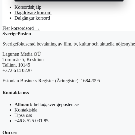
Korsordshjälp
Dagdrivare korsord
Dalgångar korsord
Fler korsordsord →
SverigePosten
Sverigefokuserad bevakning av film, tv, kultur och aktuella nöjesnyhet
Lagunen Media OÜ
Tornimäe 5, Kesklinn
Tallinn, 10145
+372 614 0220
Estonian Business Register (Äriregister): 16842095
Kontakta oss
Allmänt:
hello@sverigeposten.se
Kontaktsida
Tipsa oss
+46 8 525 031 85
Om oss