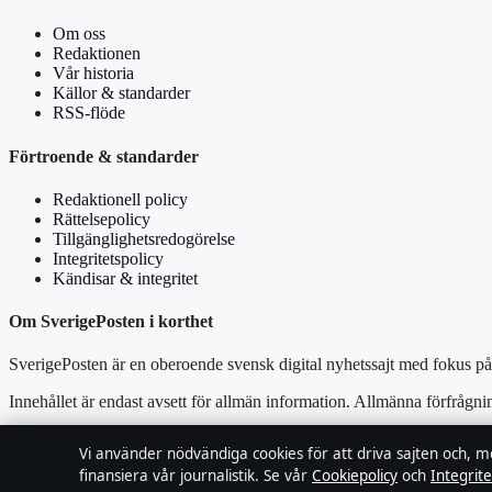
Om oss
Redaktionen
Vår historia
Källor & standarder
RSS-flöde
Förtroende & standarder
Redaktionell policy
Rättelsepolicy
Tillgänglighetsredogörelse
Integritetspolicy
Kändisar & integritet
Om SverigePosten i korthet
SverigePosten är en oberoende svensk digital nyhetssajt med fokus på 
Innehållet är endast avsett för allmän information. Allmänna förfrågni
Utgivare:
Lagunen Media OÜ, Tallinn ·
Ansvarig utgivare:
Viktor 
Vi använder nödvändiga cookies för att driva sajten och, m
finansiera vår journalistik. Se vår
Cookiepolicy
och
Integrite
© 2026 SverigePosten · Lagunen Media OÜ ·
RSS
·
WorldRSS
·
Så 