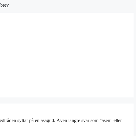
sbrev
 ledtråden syftar på en asagud. Även längre svar som ”asen” eller