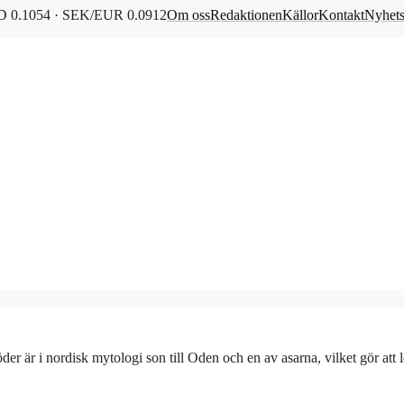
 0.1054 · SEK/EUR 0.0912
Om oss
Redaktionen
Källor
Kontakt
Nyhet
er är i nordisk mytologi son till Oden och en av asarna, vilket gör att