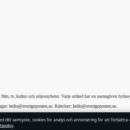
film, tv, kultur och nöjesnyheter. Varje artikel har en namngiven bylin
ngar:
hello@sverigeposten.se
. Rättelser:
hello@sverigeposten.se
.
Lundqvist, Chefredaktör · Estonian Business Register (Äriregister) 16
ed ditt samtycke, cookies för analys och annonsering för att förbättra
tspolicy
.
verifierar vi vår rapportering