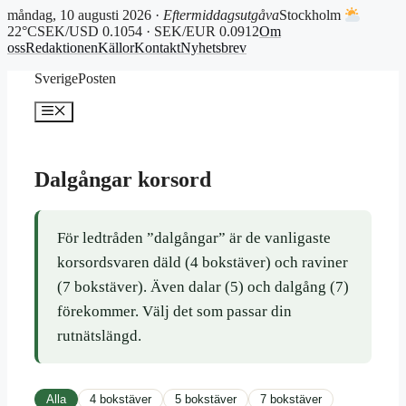
måndag, 10 augusti 2026 ·
Eftermiddagsutgåva
Stockholm
22°C
SEK/USD 0.1054 · SEK/EUR 0.0912
Om
oss
Redaktionen
Källor
Kontakt
Nyhetsbrev
Hoppa
SverigePosten
till
innehåll
Meny
Dalgångar korsord
För ledtråden ”dalgångar” är de vanligaste
korsordsvaren däld (4 bokstäver) och raviner
(7 bokstäver). Även dalar (5) och dalgång (7)
förekommer. Välj det som passar din
rutnätslängd.
Alla
4 bokstäver
5 bokstäver
7 bokstäver