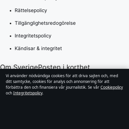
Rättelsepolicy
Tillgänglighetsredogörelse
Integritetspolicy
Kändisar & integritet
Om SverigePosten i korthet
Vi använder nödvändiga cookies för att driva sajten och, med
SverigePosten är en oberoende svensk digital
ditt samtycke, cookies för analys och annonsering för att
förbättra den och finansiera vår journalistik. Se vår
Cookiepolicy
nyhetssajt med fokus på film, tv, kultur och
och
Integritetspolicy
.
nöjesnyheter. Varje artikel har en namngiven byline,
granskas av en redaktör och faktagranskas innan
publicering.
Innehållet är endast avsett för allmän information.