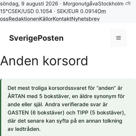
söndag, 9 augusti 2026 ·
Morgonutgåva
Stockholm ⛅
15°C
SEK/USD 0.1054 · SEK/EUR 0.0914
Om
oss
Redaktionen
Källor
Kontakt
Nyhetsbrev
Hoppa
till
SverigePosten
Meny
innehåll
Anden korsord
Det mest troliga korsordssvaret för ”anden” är
ÅRTAN med 5 bokstäver, en äldre synonym för
ande eller själ. Andra verifierade svar är
GASTEN (6 bokstäver) och TIPP (5 bokstäver),
där det senare kan syfta på en annan tolkning
av ledtråden.