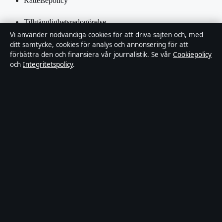
Rättelsepolicy
Tillgänglighetsredogörelse
Vi använder nödvändiga cookies för att driva sajten och, med
Integritetspolicy
ditt samtycke, cookies för analys och annonsering för att
förbättra den och finansiera vår journalistik. Se vår
Cookiepolicy
och
Integritetspolicy
.
Kändisar & integritet
Om SverigePosten i korthet
SverigePosten är en oberoende svensk digital nyhetssajt med fokus
på film, tv, kultur och nöjesnyheter. Varje artikel har en namngiven
byline, granskas av en redaktör och faktagranskas innan publicering.
Innehållet är endast avsett för allmän information. Allmänna
förfrågningar:
hello@sverigeposten.se
. Rättelser:
hello@sverigeposten.se
.
Utgivare:
Lagunen Media OÜ, Tallinn ·
Ansvarig utgivare:
Viktor
Lundqvist, Chefredaktör · Estonian Business Register (Äriregister)