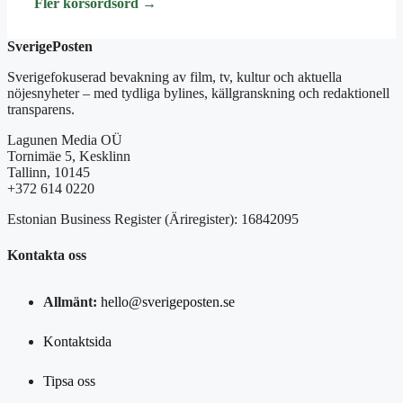
Fler korsordsord →
SverigePosten
Sverigefokuserad bevakning av film, tv, kultur och aktuella
nöjesnyheter – med tydliga bylines, källgranskning och redaktionell
transparens.
Lagunen Media OÜ
Tornimäe 5, Kesklinn
Tallinn, 10145
+372 614 0220
Estonian Business Register (Äriregister): 16842095
Kontakta oss
Allmänt:
hello@sverigeposten.se
Kontaktsida
Tipsa oss