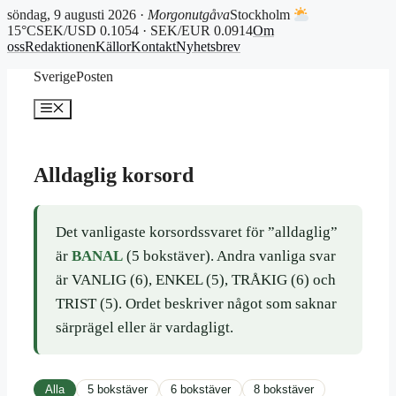
söndag, 9 augusti 2026 ·
Morgonutgåva
Stockholm
15°C
SEK/USD 0.1054 · SEK/EUR 0.0914
Om
oss
Redaktionen
Källor
Kontakt
Nyhetsbrev
Hoppa
SverigePosten
till
innehåll
Meny
Alldaglig korsord
Det vanligaste korsordssvaret för ”alldaglig”
är
BANAL
(5 bokstäver). Andra vanliga svar
är VANLIG (6), ENKEL (5), TRÅKIG (6) och
TRIST (5). Ordet beskriver något som saknar
särprägel eller är vardagligt.
Alla
5 bokstäver
6 bokstäver
8 bokstäver