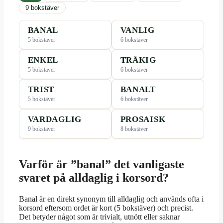
9 bokstäver
BANAL
VANLIG
5 bokstäver
6 bokstäver
ENKEL
TRÅKIG
5 bokstäver
6 bokstäver
TRIST
BANALT
5 bokstäver
6 bokstäver
VARDAGLIG
PROSAISK
9 bokstäver
8 bokstäver
Varför är ”banal” det vanligaste
svaret på alldaglig i korsord?
Banal är en direkt synonym till alldaglig och används ofta i
korsord eftersom ordet är kort (5 bokstäver) och precist.
Det betyder något som är trivialt, utnött eller saknar