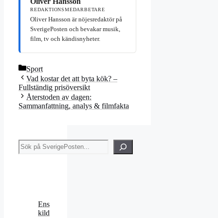
Oliver Hansson
REDAKTIONSMEDARBETARE
Oliver Hansson är nöjesredaktör på
SverigePosten och bevakar musik,
film, tv och kändisnyheter.
Kategorier
Sport
Vad kostar det att byta kök? –
Fullständig prisöversikt
Återstoden av dagen:
Sammanfattning, analys & filmfakta
Sök
Ens
kild