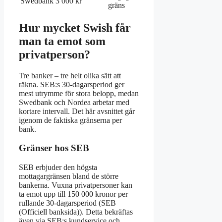
Swedbank
3 000 kr
Aktiebladet
gräns
Hur mycket Swish får
man ta emot som
privatperson?
Tre banker – tre helt olika sätt att
räkna. SEB:s 30-dagarsperiod ger
mest utrymme för stora belopp, medan
Swedbank och Nordea arbetar med
kortare intervall. Det här avsnittet går
igenom de faktiska gränserna per
bank.
Gränser hos SEB
SEB erbjuder den högsta
mottagargränsen bland de större
bankerna. Vuxna privatpersoner kan
ta emot upp till 150 000 kronor per
rullande 30-dagarsperiod (SEB
(Officiell banksida)). Detta bekräftas
även via SEB:s kundservice och