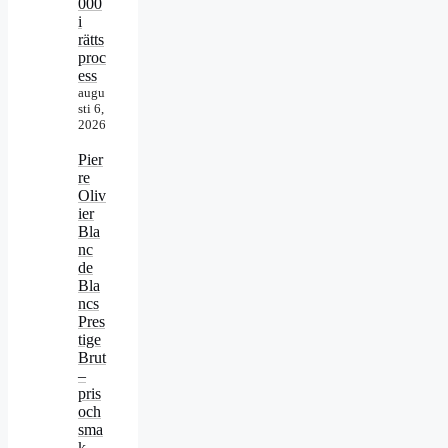
000
i
rätts
proc
ess
augu
sti 6,
2026
Pier
re
Oliv
ier
Bla
nc
de
Bla
ncs
Pres
tige
Brut
–
pris
och
sma
k