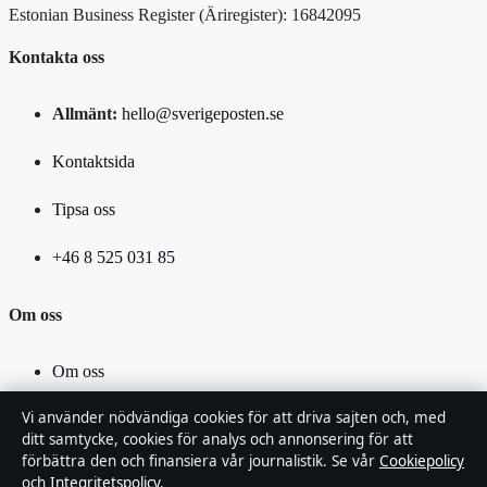
Estonian Business Register (Äriregister): 16842095
Kontakta oss
Allmänt:
hello@sverigeposten.se
Kontaktsida
Tipsa oss
+46 8 525 031 85
Om oss
Om oss
Vi använder nödvändiga cookies för att driva sajten och, med
Redaktionen
ditt samtycke, cookies för analys och annonsering för att
förbättra den och finansiera vår journalistik. Se vår
Cookiepolicy
Vår historia
och
Integritetspolicy
.