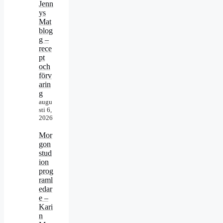
Jenn
ys
Mat
blog
g –
rece
pt
och
förv
arin
g
augu
sti 6,
2026
Mor
gon
stud
ion
prog
raml
edar
e –
Kari
n