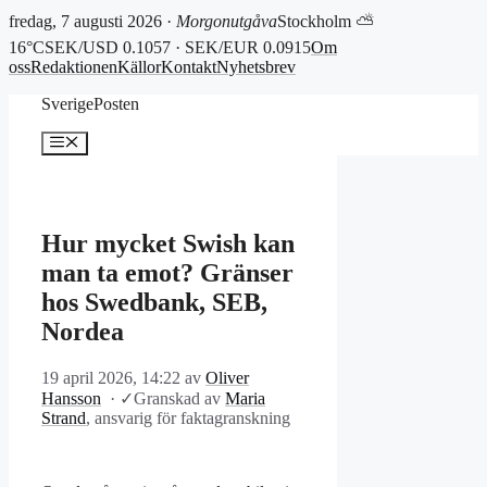
fredag, 7 augusti 2026 ·
Morgonutgåva
Stockholm ⛅
16°C
SEK/USD 0.1057 · SEK/EUR 0.0915
Om
oss
Redaktionen
Källor
Kontakt
Nyhetsbrev
Hoppa
SverigePosten
till
innehåll
Meny
Hur mycket Swish kan
man ta emot? Gränser
hos Swedbank, SEB,
Nordea
19 april 2026, 14:22
av
Oliver
Hansson
·
✓
Granskad av
Maria
Strand
, ansvarig för faktagranskning