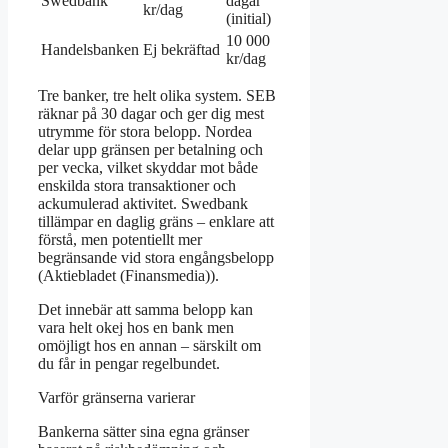
Swedbank
dagar
kr/dag
kr/dag
(initial)
10 000
Ej
Handelsbanken
Ej bekräftad
kr/dag
bekräftad
Tre banker, tre helt olika system. SEB
räknar på 30 dagar och ger dig mest
utrymme för stora belopp. Nordea
delar upp gränsen per betalning och
per vecka, vilket skyddar mot både
enskilda stora transaktioner och
ackumulerad aktivitet. Swedbank
tillämpar en daglig gräns – enklare att
förstå, men potentiellt mer
begränsande vid stora engångsbelopp
(Aktiebladet (Finansmedia)).
Det innebär att samma belopp kan
vara helt okej hos en bank men
omöjligt hos en annan – särskilt om
du får in pengar regelbundet.
Varför gränserna varierar
Bankerna sätter sina egna gränser