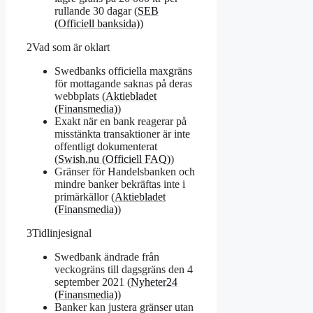
rullande 30 dagar (
SEB
(Officiell banksida)
)
2
Vad som är oklart
Swedbanks officiella maxgräns
för mottagande saknas på deras
webbplats (
Aktiebladet
(Finansmedia)
)
Exakt när en bank reagerar på
misstänkta transaktioner är inte
offentligt dokumenterat
(
Swish.nu (Officiell FAQ)
)
Gränser för Handelsbanken och
mindre banker bekräftas inte i
primärkällor (
Aktiebladet
(Finansmedia)
)
3
Tidlinjesignal
Swedbank ändrade från
veckogräns till dagsgräns den 4
september 2021 (
Nyheter24
(Finansmedia)
)
Banker kan justera gränser utan