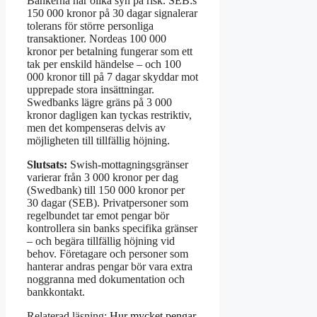
Bankerna har olika syn på risk. SEB:s
150 000 kronor på 30 dagar signalerar
tolerans för större personliga
transaktioner. Nordeas 100 000
kronor per betalning fungerar som ett
tak per enskild händelse – och 100
000 kronor till på 7 dagar skyddar mot
upprepade stora insättningar.
Swedbanks lägre gräns på 3 000
kronor dagligen kan tyckas restriktiv,
men det kompenseras delvis av
möjligheten till tillfällig höjning.
Slutsats:
Swish-mottagningsgränser
varierar från 3 000 kronor per dag
(Swedbank) till 150 000 kronor per
30 dagar (SEB). Privatpersoner som
regelbundet tar emot pengar bör
kontrollera sin banks specifika gränser
– och begära tillfällig höjning vid
behov. Företagare och personer som
hanterar andras pengar bör vara extra
noggranna med dokumentation och
bankkontakt.
Relaterad läsning:
Hur mycket pengar