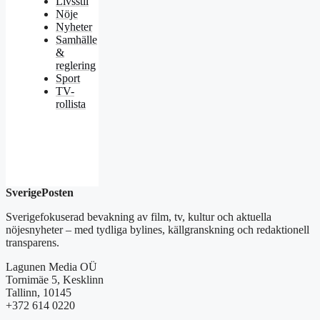
Livsstil
Nöje
Nyheter
Samhälle
&
reglering
Sport
TV-
rollista
SverigePosten
Sverigefokuserad bevakning av film, tv, kultur och aktuella
nöjesnyheter – med tydliga bylines, källgranskning och redaktionell
transparens.
Lagunen Media OÜ
Tornimäe 5, Kesklinn
Tallinn, 10145
+372 614 0220