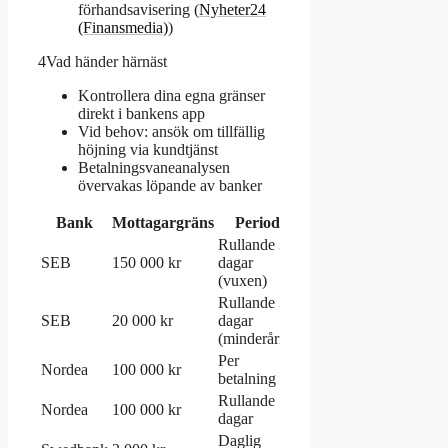
förhandsavisering (
Nyheter24
(Finansmedia)
)
4
Vad händer härnäst
Kontrollera dina egna gränser
direkt i bankens app
Vid behov: ansök om tillfällig
höjning via kundtjänst
Betalningsvaneanalysen
övervakas löpande av banker
Bank
Mottagargräns
Period
Källa
Rullande 30
SEB
150 000 kr
dagar
SEB
(vuxen)
Rullande 30
SEB
20 000 kr
dagar
SEB
(minderårig)
Per
Nordea
100 000 kr
Nordea
betalning
Rullande 7
Nordea
100 000 kr
Nordea
dagar
Daglig