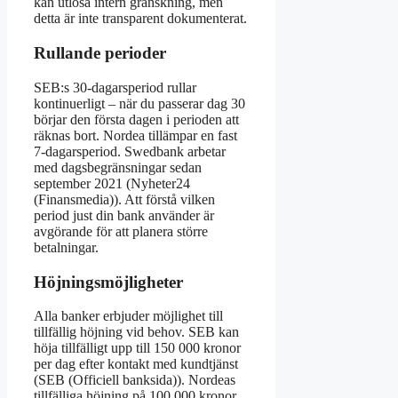
kan utlösa intern granskning, men
detta är inte transparent dokumenterat.
Rullande perioder
SEB:s 30-dagarsperiod rullar
kontinuerligt – när du passerar dag 30
börjar den första dagen i perioden att
räknas bort. Nordea tillämpar en fast
7-dagarsperiod. Swedbank arbetar
med dagsbegränsningar sedan
september 2021 (Nyheter24
(Finansmedia)). Att förstå vilken
period just din bank använder är
avgörande för att planera större
betalningar.
Höjningsmöjligheter
Alla banker erbjuder möjlighet till
tillfällig höjning vid behov. SEB kan
höja tillfälligt upp till 150 000 kronor
per dag efter kontakt med kundtjänst
(SEB (Officiell banksida)). Nordeas
tillfälliga höjning på 100 000 kronor