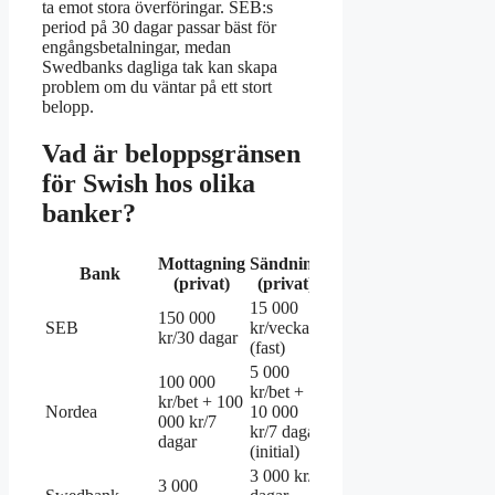
ta emot stora överföringar. SEB:s
period på 30 dagar passar bäst för
engångsbetalningar, medan
Swedbanks dagliga tak kan skapa
problem om du väntar på ett stort
belopp.
Vad är beloppsgränsen
för Swish hos olika
banker?
Mottagning
Sändning
Tillfällig
Bank
(privat)
(privat)
höjning
15 000
150 000
150 000
SEB
kr/vecka
kr/30 dagar
kr/dag
(fast)
5 000
100 000
100 000
kr/bet +
kr/bet + 100
kr (giltig
Nordea
10 000
000 kr/7
1–3
kr/7 dagar
dagar
dagar)
(initial)
3 000 kr/7
3 000
100 000