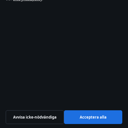
Källor & standarder
RSS-flöde
Förtroende & standarder
Redaktionell policy
Rättelsepolicy
Tillgänglighetsredogörelse
Integritetspolicy
Kändisar & integritet
Om SverigePosten i korthet
Avvisa icke-nödvändiga
Acceptera alla
SverigePosten är en oberoende svensk digital nyhetssajt med fokus