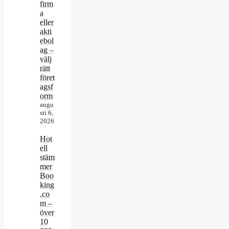
firm
a
eller
akti
ebol
ag –
välj
rätt
föret
agsf
orm
augu
sti 6,
2026
Hot
ell
stäm
mer
Boo
king
.co
m –
över
10