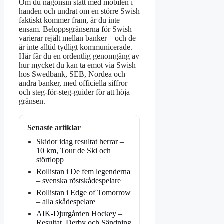
Om du någonsin stått med mobilen i
handen och undrat om en större Swish
faktiskt kommer fram, är du inte
ensam. Beloppsgränserna för Swish
varierar rejält mellan banker – och de
är inte alltid tydligt kommunicerade.
Här får du en ordentlig genomgång av
hur mycket du kan ta emot via Swish
hos Swedbank, SEB, Nordea och
andra banker, med officiella siffror
och steg-för-steg-guider för att höja
gränsen.
Senaste artiklar
Skidor idag resultat herrar –
10 km, Tour de Ski och
störtlopp
Rollistan i De fem legenderna
– svenska röstskådespelare
Rollistan i Edge of Tomorrow
– alla skådespelare
AIK-Djurgården Hockey –
Resultat, Derby och Sändning