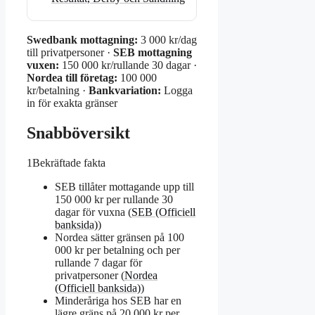
Swedbank mottagning:
3 000 kr/dag
till privatpersoner ·
SEB mottagning
vuxen:
150 000 kr/rullande 30 dagar ·
Nordea till företag:
100 000
kr/betalning ·
Bankvariation:
Logga
in för exakta gränser
Snabböversikt
1
Bekräftade fakta
SEB tillåter mottagande upp till
150 000 kr per rullande 30
dagar för vuxna (
SEB (Officiell
banksida)
)
Nordea sätter gränsen på 100
000 kr per betalning och per
rullande 7 dagar för
privatpersoner (
Nordea
(Officiell banksida)
)
Minderåriga hos SEB har en
lägre gräns på 20 000 kr per