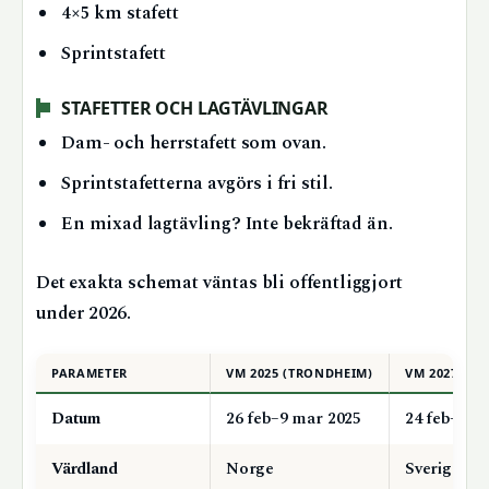
4×5 km stafett
Sprintstafett
STAFETTER OCH LAGTÄVLINGAR
Dam- och herrstafett som ovan.
Sprintstafetterna avgörs i fri stil.
En mixad lagtävling? Inte bekräftad än.
Det exakta schemat väntas bli offentliggjort
under 2026.
Jämförelse mellan VM 2025 och VM 2027
PARAMETER
VM 2025 (TRONDHEIM)
VM 2027 (FA
Datum
26 feb–9 mar 2025
24 feb–7 m
Värdland
Norge
Sverige