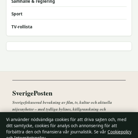
Samhälle & reglering
Sport
TV-rollista
SverigePosten
Sverigefokuserad bevakning av film, tv, kultur och aktuella
nöjesnyheter – med tydliga bylines, källgranskning och
redaktionell transparens.
Vi använder nödvändiga cookies för att driva sajten och, med
Lagunen Media OÜ
ditt samtycke, cookies för analys och annonsering för att
Tornimäe 5, Kesklinn
förbättra den och finansiera vår journalistik. Se vår
Cookiepolicy