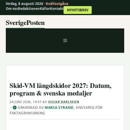
lördag, 8 augusti 2026 ·
Kvällsutgåva
Om oss
Redaktionen
Källor
Kontakt
NYHETSBREV
Hoppa
SverigePosten
till
innehåll
MENY
Skid-VM längdskidor 2027: Datum,
program & svenska medaljer
24 JUNI 2026, 14:57
AV
OSCAR KARLSSON
·
GRANSKAD AV
MARIA STRAND
, ANSVARIG FÖR
✓
FAKTAGRANSKNING