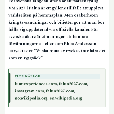
För svenska längdskidfans är slutsatsen tydlig:
VM 2027 i Falun är ett gyllene tillfälle att uppleva
världseliten på hemmaplan. Men osäkerheten
kring tv-sändningar och biljetter gör att man bör
hålla sig uppdaterad via officiella kanaler. För
svenska åkare är utmaningen att hantera
förväntningarna – eller som Ebba Andersson
uttryckte det: ”Vi ska njuta av trycket, inte bära det
som en ryggsäck.”
FLER KÄLLOR
lumiexperiences.com
,
falun2027.com
,
instagram.com
,
falun2027.com
,
no.wikipedia.org
,
en.wikipedia.org