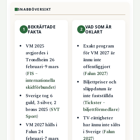
SNABBÖVERSIKT
BEKRÄFTADE
VAD SOM ÄR
1
2
FAKTA
OKLART
VM 2025
Exakt program
avgjordes i
för VM 2027 är
Trondheim 26
ännu inte
februari–9 mars
offentliggjort
(
FIS –
(
Falun 2027
)
internationella
Biljettpriser och
skidförbundet
)
släppdatum är
Sverige tog 6
inte fastställda
guld, 3 silver, 2
(
Tickster –
brons 2025 (
SVT
biljettförmedlare
)
Sport
)
TV-rättigheter
VM 2027 hålls i
har ännu inte sålts
Falun 24
i Sverige (
Falun
februari–7 mars
2027
)