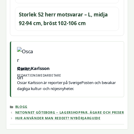
Storlek 52 herr motsvarar – L, midja
92-94 cm, bröst 102-106 cm
Oscar Karlsson
REDAKTIONSMEDARBETARE
Oscar Karlsson är reporter på SverigePosten och bevakar
dagliga kultur- och nöjesnyheter.
KATEGORIER
BLOGG
NETONNET GÖTEBORG – LAGERSHOPPAR, ÄGARE OCH PRISER
HUR ANVÄNDER MAN REDDIT? NYBÖRJARGUIDE