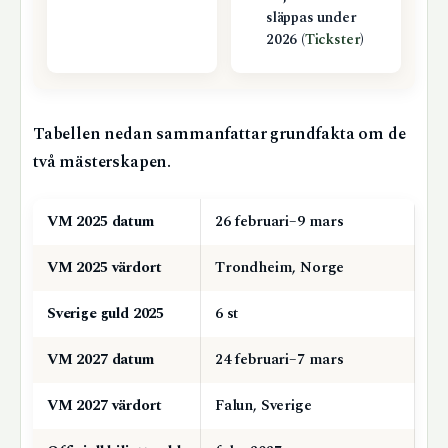
släppas under
2026 (
Tickster
)
Tabellen nedan sammanfattar grundfakta om de
två mästerskapen.
Grundfakta om skid-VM i längdskidor 2025 och 2027
VM 2025 datum
26 februari–9 mars
VM 2025 värdort
Trondheim, Norge
Sverige guld 2025
6 st
VM 2027 datum
24 februari–7 mars
VM 2027 värdort
Falun, Sverige