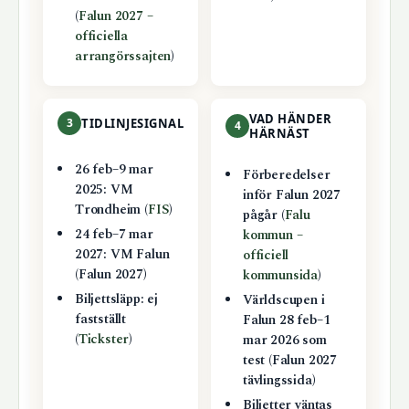
(
Falun 2027 –
officiella
arrangörssajten
)
VAD HÄNDER
3
TIDLINJESIGNAL
4
HÄRNÄST
26 feb–9 mar
Förberedelser
2025: VM
inför Falun 2027
Trondheim (
FIS
)
pågår (
Falu
24 feb–7 mar
kommun –
2027: VM Falun
officiell
(Falun 2027)
kommunsida
)
Biljettsläpp: ej
Världscupen i
fastställt
Falun 28 feb–1
(
Tickster
)
mar 2026 som
test (Falun 2027
tävlingssida)
Biljetter väntas