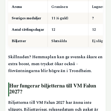
Arena
Granåsen
Lugnet
Sveriges medaljer
11 (6 guld)
?
Antal tävlingsdagar
12
12
Biljetter
Slutsålda
Ej släppta
Skillnaden? Hemmaplan kan ge svenska åkare en
extra boost, men trycket ökar också –
förväntningarna blir högre än i Trondheim.
Hur fungerar biljetterna till VM Falun
2027?
Biljetterna till VM Falun 2027 har ännu inte
släppts. Biljettpriser, releasedatum och paket är