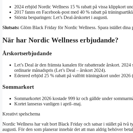
2024 erbjöd Nordic Wellness 15 % rabatt på vissa klippkort un
2017 fanns en Facebook-post med 40 % rabatt på träningsartikla
Största besparingen: Let’s Deal-årskortet i augusti.
Slutsats:
Glöm Black Friday för Nordic Wellness. Spara istället dina p
När har Nordic Wellness erbjudande?
Årskortserbjudande
Let’s Deal är den främsta kanalen för rabatterade årskort. 2024 
ordinarie månadspris (
Let’s Deal – årskort 2024
).
Edenred erbjöd 25 % rabatt på valfritt träningskort under 2026 
Sommarkort
Sommarkortet 2026 kostade 999 kr och gällde under sommarm
Kortet lanseras vanligen i april–maj.
Kreativt spelschema
Nordic Wellness har valt bort Black Friday och satsar i stället på två
augusti. För den som planerar innebär det att man aldrig behöver betala