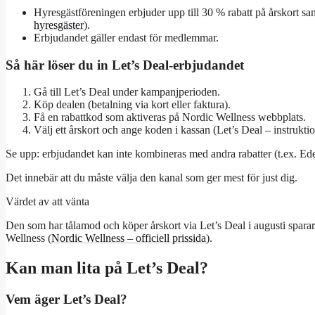
Hyresgästföreningen erbjuder upp till 30 % rabatt på årskort sa
hyresgäster
).
Erbjudandet gäller endast för medlemmar.
Så här löser du in Let’s Deal-erbjudandet
Gå till Let’s Deal under kampanjperioden.
Köp dealen (betalning via kort eller faktura).
Få en rabattkod som aktiveras på Nordic Wellness webbplats.
Välj ett årskort och ange koden i kassan (
Let’s Deal – instrukti
Se upp: erbjudandet kan inte kombineras med andra rabatter (t.ex. Eden
Det innebär att du måste välja den kanal som ger mest för just dig.
Värdet av att vänta
Den som har tålamod och köper årskort via Let’s Deal i augusti sparar
Wellness (
Nordic Wellness – officiell prissida
).
Kan man lita på Let’s Deal?
Vem äger Let’s Deal?