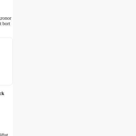
 kronor
t bort
ck
äftat