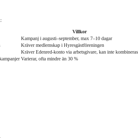
:
Villkor
Kampanj i augusti–september, max 7–10 dagar
s
Kräver medlemskap i Hyresgästföreningen
Kräver Edenred-konto via arbetsgivare, kan inte kombineras
a kampanjer
Varierar, ofta mindre än 30 %
.