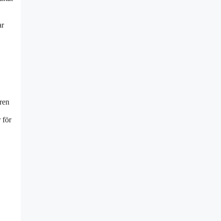
ar
ren
 för