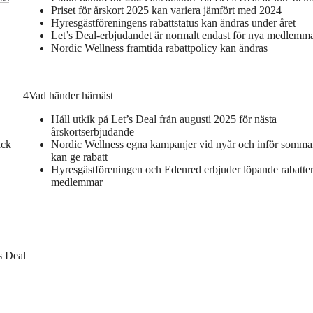
Priset för årskort 2025 kan variera jämfört med 2024
Hyresgästföreningens rabattstatus kan ändras under året
Let’s Deal-erbjudandet är normalt endast för nya medlemm
Nordic Wellness framtida rabattpolicy kan ändras
4
Vad händer härnäst
Håll utkik på Let’s Deal från augusti 2025 för nästa
årskortserbjudande
ack
Nordic Wellness egna kampanjer vid nyår och inför somma
kan ge rabatt
Hyresgästföreningen och Edenred erbjuder löpande rabatter
medlemmar
s Deal