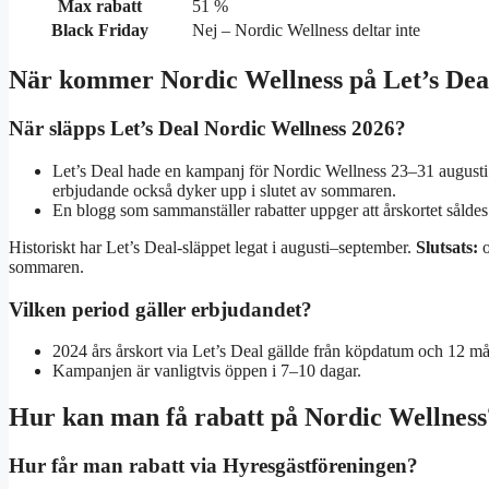
Max rabatt
51 %
Black Friday
Nej – Nordic Wellness deltar inte
När kommer Nordic Wellness på Let’s Dea
När släpps Let’s Deal Nordic Wellness 2026?
Let’s Deal hade en kampanj för Nordic Wellness 23–31 augusti
erbjudande också dyker upp i slutet av sommaren.
En blogg som sammanställer rabatter uppger att årskortet sålde
Historiskt har Let’s Deal-släppet legat i augusti–september.
Slutsats:
o
sommaren.
Vilken period gäller erbjudandet?
2024 års årskort via Let’s Deal gällde från köpdatum och 12 må
Kampanjen är vanligtvis öppen i 7–10 dagar.
Hur kan man få rabatt på Nordic Wellness
Hur får man rabatt via Hyresgästföreningen?