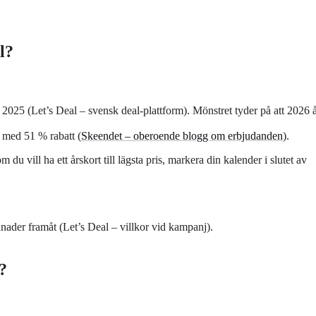
l?
 2025 (
Let’s Deal – svensk deal-plattform
). Mönstret tyder på att 2026 
s med 51 % rabatt (
Skeendet – oberoende blogg om erbjudanden
).
m du vill ha ett årskort till lägsta pris, markera din kalender i slutet av
nader framåt (
Let’s Deal – villkor vid kampanj
).
?