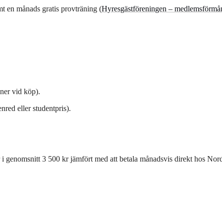
mt en månads gratis provträning (
Hyresgästföreningen – medlemsförmån
oner vid köp
).
red eller studentpris).
 i genomsnitt 3 500 kr jämfört med att betala månadsvis direkt hos Nor