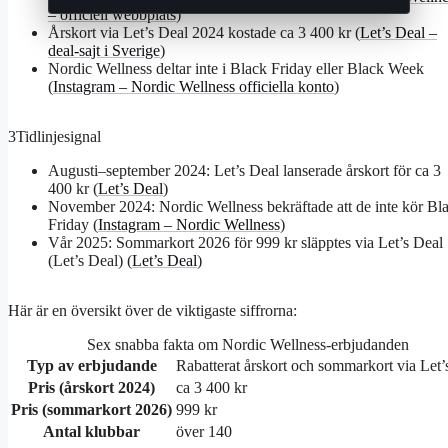
– officiell webbplats
)
Årskort via Let’s Deal 2024 kostade ca 3 400 kr (
Let’s Deal –
deal-sajt i Sverige
)
Nordic Wellness deltar inte i Black Friday eller Black Week
(
Instagram – Nordic Wellness officiella konto
)
3
Tidlinjesignal
Augusti–september 2024: Let’s Deal lanserade årskort för ca 3
400 kr (
Let’s Deal
)
November 2024: Nordic Wellness bekräftade att de inte kör Bl
Friday (
Instagram – Nordic Wellness
)
Vår 2025: Sommarkort 2026 för 999 kr släpptes via Let’s Deal
(
Let’s Deal
) (
Let’s Deal
)
Här är en översikt över de viktigaste siffrorna:
Sex snabba fakta om Nordic Wellness-erbjudanden
Typ av erbjudande
Rabatterat årskort och sommarkort via Let’
Pris (årskort 2024)
ca 3 400 kr
Pris (sommarkort 2026)
999 kr
Antal klubbar
över 140