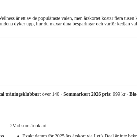
 Wellness är ett av de populäraste valen, men årskortet kostar flera tusen
udandena dyker upp, hur du maxar dina besparingar och varför kedjan val
al träningsklubbar:
över 140 ·
Sommarkort 2026 pris:
999 kr ·
Bla
2
Vad som är oklart
ss
Exakt datum för 2025 års årskort via Let’s Deal är inte bekr