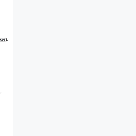
ser
).
r