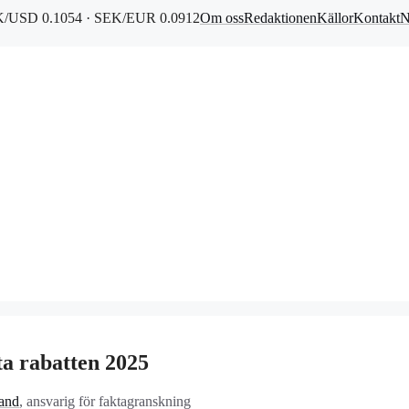
/USD 0.1054 · SEK/EUR 0.0912
Om oss
Redaktionen
Källor
Kontakt
N
ta rabatten 2025
rand
, ansvarig för faktagranskning