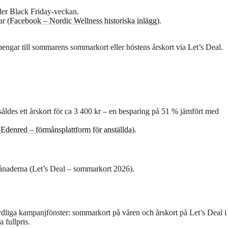
der Black Friday-veckan.
r (
Facebook – Nordic Wellness historiska inlägg
).
engar till sommarens sommarkort eller höstens årskort via Let’s Deal.
såldes ett årskort för ca 3 400 kr – en besparing på 51 % jämfört med
(
Edenred – förmånsplattform för anställda
).
ånaderna (
Let’s Deal – sommarkort 2026
).
 tydliga kampanjfönster: sommarkort på våren och årskort på Let’s Deal i
 fullpris.