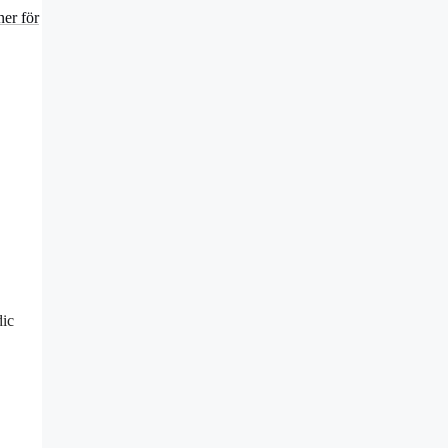
er för
dic