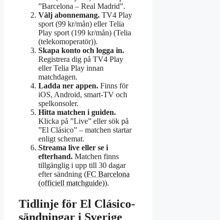
”Barcelona – Real Madrid”.
Välj abonnemang.
TV4 Play
sport (99 kr/mån) eller Telia
Play sport (199 kr/mån) (Telia
(telekomoperatör)).
Skapa konto och logga in.
Registrera dig på TV4 Play
eller Telia Play innan
matchdagen.
Ladda ner appen.
Finns för
iOS, Android, smart-TV och
spelkonsoler.
Hitta matchen i guiden.
Klicka på ”Live” eller sök på
”El Clásico” – matchen startar
enligt schemat.
Streama live eller se i
efterhand.
Matchen finns
tillgänglig i upp till 30 dagar
efter sändning (
FC Barcelona
(officiell matchguide)
).
Tidlinje för El Clásico-
sändningar i Sverige