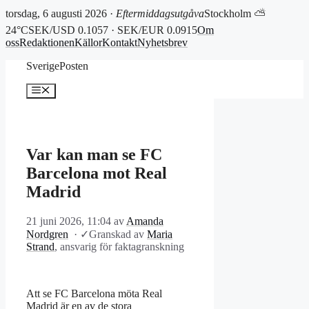
torsdag, 6 augusti 2026 ·
Eftermiddagsutgåva
Stockholm ⛅
24°C
SEK/USD 0.1057 · SEK/EUR 0.0915
Om
oss
Redaktionen
Källor
Kontakt
Nyhetsbrev
Hoppa
SverigePosten
till
innehåll
Meny
Var kan man se FC
Barcelona mot Real
Madrid
21 juni 2026, 11:04
av
Amanda
Nordgren
·
✓
Granskad av
Maria
Strand
, ansvarig för faktagranskning
Att se FC Barcelona möta Real
Madrid är en av de stora