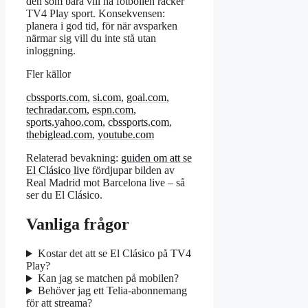
den som bara vill ha fotbollen räcker
TV4 Play sport. Konsekvensen:
planera i god tid, för när avsparken
närmar sig vill du inte stå utan
inloggning.
Fler källor
cbssports.com
,
si.com
,
goal.com
,
techradar.com
,
espn.com
,
sports.yahoo.com
,
cbssports.com
,
thebiglead.com
,
youtube.com
Relaterad bevakning:
guiden om att se
El Clásico live
fördjupar bilden av
Real Madrid mot Barcelona live – så
ser du El Clásico.
Vanliga frågor
Kostar det att se El Clásico på TV4
Play?
Kan jag se matchen på mobilen?
Behöver jag ett Telia-abonnemang
för att streama?