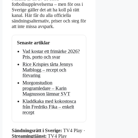
fotbollsupplevelserna – men för oss i
Sverige gäller det att ha koll på rätt
kanal. Här får du alla officiella
sändningsalternativ, priser och steg för
att inte missa avspark.
Senaste artiklar
Vad kostar ett frimärke 2026?
Pris, porto och svar
Rice Krispies tårta Jennys
Matblogg – recept och
förvaring
Morgonstudion
programledare – Karin
Magnusson lämnar SVT
Kladdkaka med kokostosca
från Fredriks Fika – enkelt
recept
Sändningsrätt i Sverige:
TV4 Play ·
Streamingtjänst:
TV4 Play