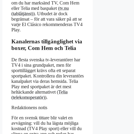
om du har marksänd TV, Com Hem
eller Telia med baspaket (
tv.nu
(tablåtjänst)
). Utbudet är dock
begränsat – för att vara säker på att se
varje El Clásico rekommenderas TV4
Play.
Kanalernas tillgänglighet via
boxer, Com Hem och Telia
De flesta svenska tv-leverantörer har
TV4 i sina grundpaket, men för
sporttillägget krävs ofta ett separat
sportpaket. Kontrollera din leverantörs
kanalpaket via deras hemsida. Telia
Play med sportpaket är det mest
heltäckande alternativet (
Telia
(telekomoperatör)
).
Redaktionens notis
För en svensk tittare blir valet en
avvägning: vill du ha lägsta möjliga
kostnad (TV4 Play sport) eller vill du
slippa en extra app och redan har