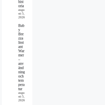
hist
oria
augu
sti 5,
2026
Bab
y
Bre
zza
Inst
ant
War
mer
–
anv
änd
ning
och
tem
pera
tur
augu
sti 5,
2026