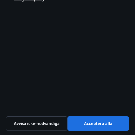
Tipsa oss
+46 8 525 031 85
Om oss
Om oss
Redaktionen
Vår historia
Källor & standarder
RSS-flöde
Förtroende & standarder
Avvisa icke-nödvändiga
Acceptera alla
Redaktionell policy