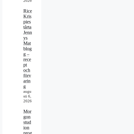
2026
Rice
Kris
pies
tårta
Jenn
ys
Mat
blog
g –
rece
pt
och
förv
arin
g
augu
sti 6,
2026
Mor
gon
stud
ion
prog