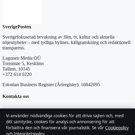
SverigePosten
Sverigefokuserad bevakning av film, tv, kultur och aktuella
nöjesnyheter – med tydliga bylines, källgranskning och redaktionell
transparens.
Lagunen Media OÜ
Tornimäe 5, Kesklinn
Tallinn, 10145
+372 614 0220
Estonian Business Register (Äriregister): 16842095
Kontakta oss
Allmänt:
hello@sverigeposten.se
Vi använder nödvändiga cookies för att driva sajten och, med
ditt samtycke, cookies för analys och annonsering för att
Kontaktsida
förbättra den och finansiera vår journalistik. Se vår
Cookiepolicy
och
Integritetspolicy
.