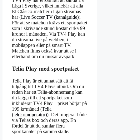
TV4 Play har ensamrätt att sända La
Liga i Sverige, vilket innebär att alla
El Clásico-matcher i ligan streamas
här (
Live Soccer TV (kanalguide)
).
För att se matchen krävs ett sportpaket
som i skrivande stund kostar cirka 99
kronor i månaden. Via TV4 Play kan
du streama live på webben, i
mobilappen eller på smart-TV.
Matchen finns också kvar att se i
efterhand om du missar avspark.
Telia Play med sportpaket
Telia Play är ett annat sätt att få
tillgång till TV4 Plays utbud. Om du
redan har ett Telia-abonnemang kan
du lägga till ett sportpaket som
inkluderar TV4 Play – priset börjar på
199 kr/månad (
Telia
(telekomoperatör)
). Det fungerar både
via Telias box och deras app. En
fördel är att du samlar flera
sportkanaler på samma ställe.