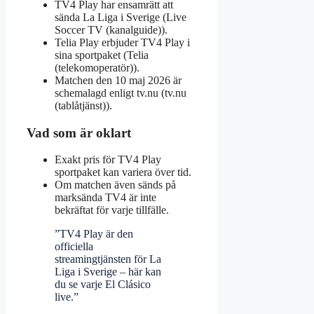
TV4 Play har ensamrätt att
sända La Liga i Sverige (Live
Soccer TV (kanalguide)).
Telia Play erbjuder TV4 Play i
sina sportpaket (Telia
(telekomoperatör)).
Matchen den 10 maj 2026 är
schemalagd enligt tv.nu (tv.nu
(tablåtjänst)).
Vad som är oklart
Exakt pris för TV4 Play
sportpaket kan variera över tid.
Om matchen även sänds på
marksända TV4 är inte
bekräftat för varje tillfälle.
”TV4 Play är den
officiella
streamingtjänsten för La
Liga i Sverige – här kan
du se varje El Clásico
live.”