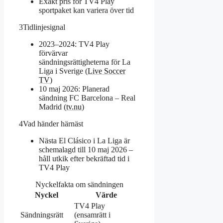
Exakt pris för TV4 Play
sportpaket kan variera över tid
3
Tidlinjesignal
2023–2024: TV4 Play
förvärvar
sändningsrättigheterna för La
Liga i Sverige (
Live Soccer
TV
)
10 maj 2026: Planerad
sändning FC Barcelona – Real
Madrid (
tv.nu
)
4
Vad händer härnäst
Nästa El Clásico i La Liga är
schemalagd till 10 maj 2026 –
håll utkik efter bekräftad tid i
TV4 Play
Nyckelfakta om sändningen
Nyckel
Värde
TV4 Play
Sändningsrätt
(ensamrätt i