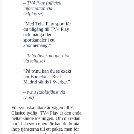
– TV4 Play (officiell
information via
tv4play.se)
”Med Telia Play sport får
du tillgång till TV4 Play
och många fler
sportkanaler i ett
abonnemang.”
– Telia (telekomoperatör
via telia.se)
”På tv.nu kan du se exakt
när Barcelona–Real
Madrid sänds i Sverige.”
– tv.nu (tablåtjänst via
tv.nu)
För svenska tittare är vägen till El
Clásico tydlig: TV4 Play är den enda
heltäckande lösningen. Om du redan
har Telia som operatör kan du bunta
ihop tjänsterna till ett paket, men för