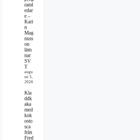
raml
edar
e –
Kari
n
Mag
nuss
on
läm
nar
SV
T
augu
sti 5,
2026
Kla
ddk
aka
med
kok
osto
sca
från
Fred