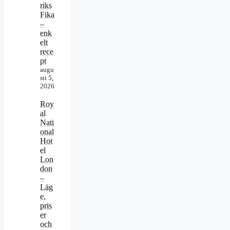
riks
Fika
–
enk
elt
rece
pt
augu
sti 5,
2026
Roy
al
Nati
onal
Hot
el
Lon
don
–
Läg
e,
pris
er
och