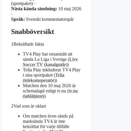
(sportpaket) ·
Nästa kända sändning:
10 maj 2026
·
Språk:
Svenskt kommentatorspår
Snabböversikt
1
Bekräftade fakta
TV4 Play har ensamrätt att
sända La Liga i Sverige (
Live
Soccer TV (kanalguide)
)
Telia Play inkluderar TV4 Play
i sina sportpaket (
Telia
(telekomoperatör)
)
Matchen den 10 maj 2026 är
schemalagd enligt tv.nu (
tv.nu
(tablåtjänst)
)
2
Vad som är oklart
Om matchen även sänds på
marksända TV4 är inte
bekräftat för varje tillfälle