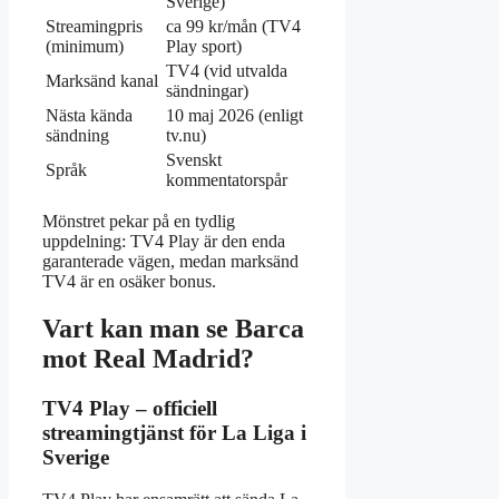
Sverige)
Streamingpris
ca 99 kr/mån (TV4
(minimum)
Play sport)
TV4 (vid utvalda
Marksänd kanal
sändningar)
Nästa kända
10 maj 2026 (enligt
sändning
tv.nu)
Svenskt
Språk
kommentatorspår
Mönstret pekar på en tydlig
uppdelning: TV4 Play är den enda
garanterade vägen, medan marksänd
TV4 är en osäker bonus.
Vart kan man se Barca
mot Real Madrid?
TV4 Play – officiell
streamingtjänst för La Liga i
Sverige