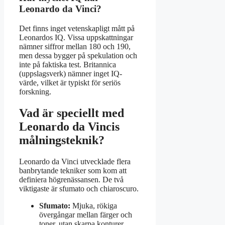
Leonardo da Vinci?
Det finns inget vetenskapligt mått på
Leonardos IQ. Vissa uppskattningar
nämner siffror mellan 180 och 190,
men dessa bygger på spekulation och
inte på faktiska test. Britannica
(uppslagsverk) nämner inget IQ-
värde, vilket är typiskt för seriös
forskning.
Vad är speciellt med
Leonardo da Vincis
målningsteknik?
Leonardo da Vinci utvecklade flera
banbrytande tekniker som kom att
definiera högrenässansen. De två
viktigaste är sfumato och chiaroscuro.
Sfumato:
Mjuka, rökiga
övergångar mellan färger och
toner, utan skarpa konturer.