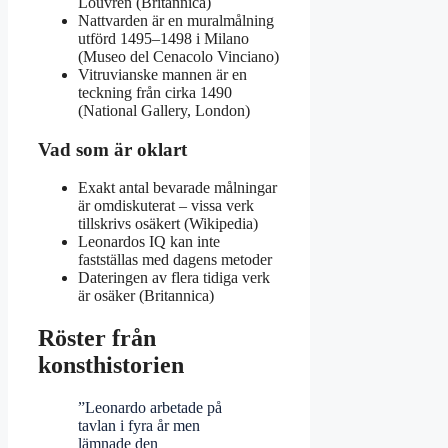
Louvren (Britannica)
Nattvarden är en muralmålning
utförd 1495–1498 i Milano
(Museo del Cenacolo Vinciano)
Vitruvianske mannen är en
teckning från cirka 1490
(National Gallery, London)
Vad som är oklart
Exakt antal bevarade målningar
är omdiskuterat – vissa verk
tillskrivs osäkert (Wikipedia)
Leonardos IQ kan inte
fastställas med dagens metoder
Dateringen av flera tidiga verk
är osäker (Britannica)
Röster från
konsthistorien
”Leonardo arbetade på
tavlan i fyra år men
lämnade den