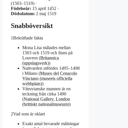
(1503–1519) ·
Födelseår:
15 april 1452 ·
Dödsdatum:
2 maj 1519
Snabböversikt
1
Bekräftade fakta
Mona Lisa målades mellan
1503 och 1519 och finns på
Louvren (
Britannica
(uppslagsverk)
)
Nattvarden utfördes 1495–1498
i Milano (
Museo del Cenacolo
Vinciano (museets officiella
webbplats)
)
Vitruvianske mannen är en
teckning från cirka 1490
(
National Gallery, London
(brittiskt nationalmuseum)
)
2
Vad som är oklart
Exakt antal bevarade målningar