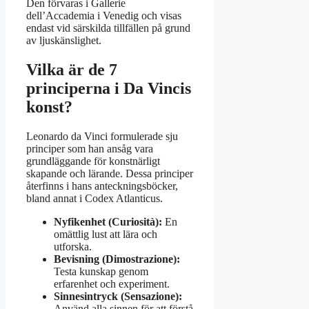
Den förvaras i Gallerie
dell’Accademia i Venedig och visas
endast vid särskilda tillfällen på grund
av ljuskänslighet.
Vilka är de 7
principerna i Da Vincis
konst?
Leonardo da Vinci formulerade sju
principer som han ansåg vara
grundläggande för konstnärligt
skapande och lärande. Dessa principer
återfinns i hans anteckningsböcker,
bland annat i Codex Atlanticus.
Nyfikenhet (Curiosità):
En
omättlig lust att lära och
utforska.
Bevisning (Dimostrazione):
Testa kunskap genom
erfarenhet och experiment.
Sinnesintryck (Sensazione):
Använd alla sinnen för att förstå