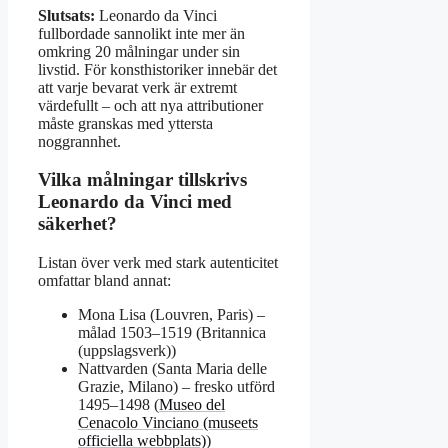
Slutsats:
Leonardo da Vinci
fullbordade sannolikt inte mer än
omkring 20 målningar under sin
livstid. För konsthistoriker innebär det
att varje bevarat verk är extremt
värdefullt – och att nya attributioner
måste granskas med yttersta
noggrannhet.
Vilka målningar tillskrivs
Leonardo da Vinci med
säkerhet?
Listan över verk med stark autenticitet
omfattar bland annat:
Mona Lisa (Louvren, Paris) –
målad 1503–1519 (Britannica
(uppslagsverk))
Nattvarden (Santa Maria delle
Grazie, Milano) – fresko utförd
1495–1498 (
Museo del
Cenacolo Vinciano (museets
officiella webbplats)
)