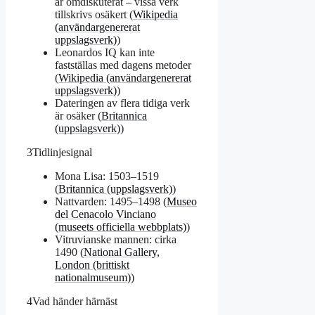
är omdiskuterat – vissa verk
tillskrivs osäkert (
Wikipedia
(användargenererat
uppslagsverk)
)
Leonardos IQ kan inte
fastställas med dagens metoder
(
Wikipedia (användargenererat
uppslagsverk)
)
Dateringen av flera tidiga verk
är osäker (
Britannica
(uppslagsverk)
)
3
Tidlinjesignal
Mona Lisa: 1503–1519
(
Britannica (uppslagsverk)
)
Nattvarden: 1495–1498 (
Museo
del Cenacolo Vinciano
(museets officiella webbplats)
)
Vitruvianske mannen: cirka
1490 (
National Gallery,
London (brittiskt
nationalmuseum)
)
4
Vad händer härnäst