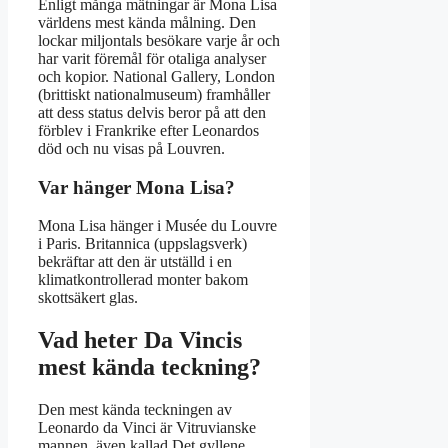
Enligt många mätningar är Mona Lisa
världens mest kända målning. Den
lockar miljontals besökare varje år och
har varit föremål för otaliga analyser
och kopior. National Gallery, London
(brittiskt nationalmuseum) framhåller
att dess status delvis beror på att den
förblev i Frankrike efter Leonardos
död och nu visas på Louvren.
Var hänger Mona Lisa?
Mona Lisa hänger i Musée du Louvre
i Paris. Britannica (uppslagsverk)
bekräftar att den är utställd i en
klimatkontrollerad monter bakom
skottsäkert glas.
Vad heter Da Vincis
mest kända teckning?
Den mest kända teckningen av
Leonardo da Vinci är Vitruvianske
mannen, även kallad Det gyllene