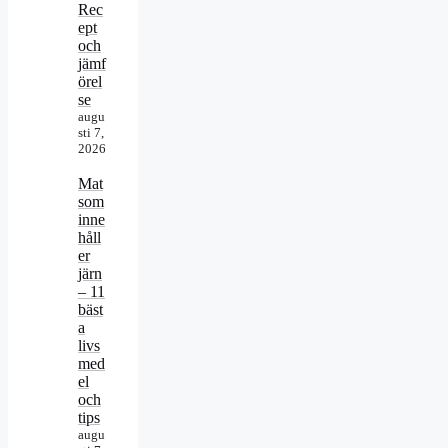
Rec
ept
och
jämf
örel
se
augu
sti 7,
2026
Mat
som
inne
håll
er
järn
– 11
bäst
a
livs
med
el
och
tips
augu