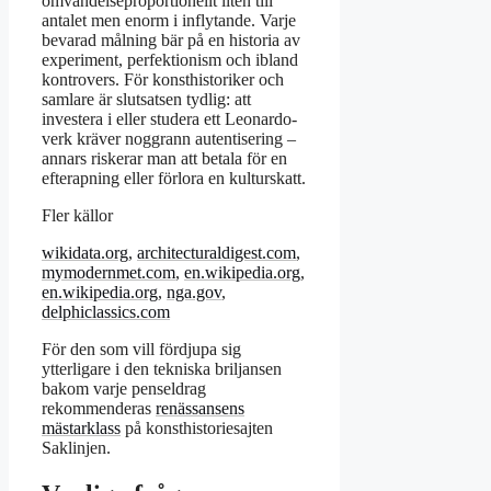
omvändelseproportionellt liten till
antalet men enorm i inflytande. Varje
bevarad målning bär på en historia av
experiment, perfektionism och ibland
kontrovers. För konsthistoriker och
samlare är slutsatsen tydlig: att
investera i eller studera ett Leonardo-
verk kräver noggrann autentisering –
annars riskerar man att betala för en
efterapning eller förlora en kulturskatt.
Fler källor
wikidata.org
,
architecturaldigest.com
,
mymodernmet.com
,
en.wikipedia.org
,
en.wikipedia.org
,
nga.gov
,
delphiclassics.com
För den som vill fördjupa sig
ytterligare i den tekniska briljansen
bakom varje penseldrag
rekommenderas
renässansens
mästarklass
på konsthistoriesajten
Saklinjen.