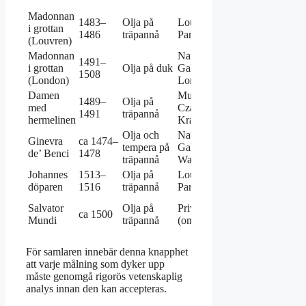
metod
Madonnan
1483–
Olja på
Louvren,
i grottan
Första version
1486
träpannå
Paris
(Louvren)
Madonnan
National
Andra version
1491–
i grottan
Olja på duk
Gallery,
något annorlu
1508
(London)
London
komposition
Damen
Muzeum
1489–
Olja på
Porträtt av Cec
med
Czartoryskich,
1491
träpannå
Gallerani
hermelinen
Kraków
Olja och
National
Enda
Ginevra
ca 1474–
tempera på
Gallery of Art,
Leonardomåln
de’ Benci
1478
träpannå
Washington
i Nordamerika
Johannes
1513–
Olja på
Louvren,
Sent verk med
döparen
1516
träpannå
Paris
sfumato
Attributionen
Salvator
Olja på
Privat ägo
ca 1500
ifrågasatt av fl
Mundi
träpannå
(omstridd)
experter
För samlaren innebär denna knapphet
att varje målning som dyker upp
måste genomgå rigorös vetenskaplig
analys innan den kan accepteras.