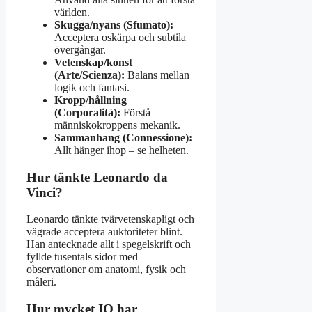
världen.
Skugga/nyans (Sfumato):
Acceptera oskärpa och subtila
övergångar.
Vetenskap/konst
(Arte/Scienza):
Balans mellan
logik och fantasi.
Kropp/hållning
(Corporalità):
Förstå
människokroppens mekanik.
Sammanhang (Connessione):
Allt hänger ihop – se helheten.
Hur tänkte Leonardo da
Vinci?
Leonardo tänkte tvärvetenskapligt och
vägrade acceptera auktoriteter blint.
Han antecknade allt i spegelskrift och
fyllde tusentals sidor med
observationer om anatomi, fysik och
måleri.
Hur mycket IQ har