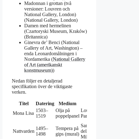
Madonnan i grottan (två
versioner: Louvren och
National Gallery, London)
(National Gallery, London)
Damen med hermelinen
(Czartoryski Museum, Kraków)
(Britannica)
Ginevra de’ Benci (National
Gallery of Art, Washington) –
enda Leonardomålningen i
Nordamerika (
National Gallery
of Art (amerikanskt
konstmuseum)
)
Nedan följer en detaljerad
specifikation över de viktigaste
verken.
Titel
Datering
Medium
Plats
Noterin
1503–
Olja på
Louvren,
Porträtt av Lis
Mona Lisa
1519
poppelpanel
Paris
Gherardini
Tekniskt sårba
Santa Maria
1495–
Tempera på
grund av
Nattvarden
delle Grazie,
1498
gips (mural)
experimentell
Milano