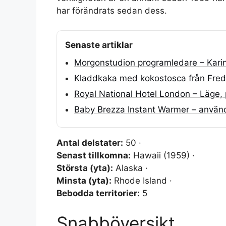
har förändrats sedan dess.
Senaste artiklar
Morgonstudion programledare – Kar
Kladdkaka med kokostosca från Fredri
Royal National Hotel London – Läge, p
Baby Brezza Instant Warmer – använ
Antal delstater:
50 ·
Senast tillkomna:
Hawaii (1959) ·
Största (yta):
Alaska ·
Minsta (yta):
Rhode Island ·
Bebodda territorier:
5
Snabböversikt