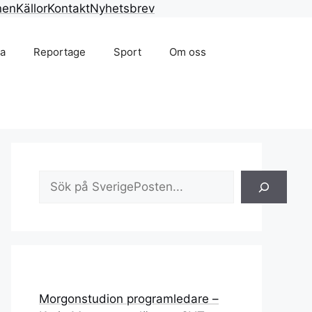
nen
Källor
Kontakt
Nyhetsbrev
na
Reportage
Sport
Om oss
Sök
Morgonstudion programledare –