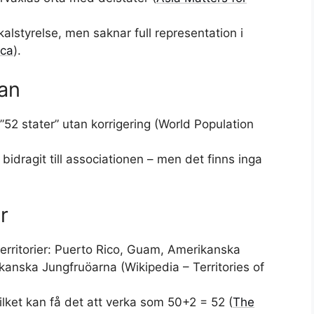
kalstyrelse, men saknar full representation i
ica
).
an
”52 stater” utan korrigering (World Population
 bidragit till associationen – men det finns inga
r
ritorier: Puerto Rico, Guam, Amerikanska
nska Jungfruöarna (Wikipedia – Territories of
ilket kan få det att verka som 50+2 = 52 (
The