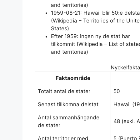
and territories)
1959-08-21: Hawaii blir 50:e delst
(Wikipedia – Territories of the Unit
States)
Efter 1959: ingen ny delstat har
tillkommit (Wikipedia – List of state
and territories)
Nyckelfakta
Faktaområde
Totalt antal delstater
50
Senast tillkomna delstat
Hawaii (1
Antal sammanhängande
48 (exkl. 
delstater
Antal territorier med
5 (Puerto