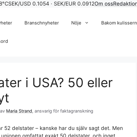
8°C
SEK/USD 0.1054 · SEK/EUR 0.0912
Om oss
Redaktio
yheter
Branschnyheter
Nöje
Bakom kulisser
sord
ter i USA? 50 eller
yt
 av
Maria Strand
, ansvarig för faktagranskning
r 52 delstater – kanske har du själv sagt det. Men
 unionen omfattat exakt 50 delstater, och inget