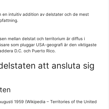
n en intuitiv addition av delstater och de mest
pfattning.
en mellan delstat och territorium är diffus i
sare som pluggar USA-geografi är den viktigaste
t addera D.C. och Puerto Rico.
delstaten att ansluta sig
aten
gusti 1959 (Wikipedia – Territories of the United