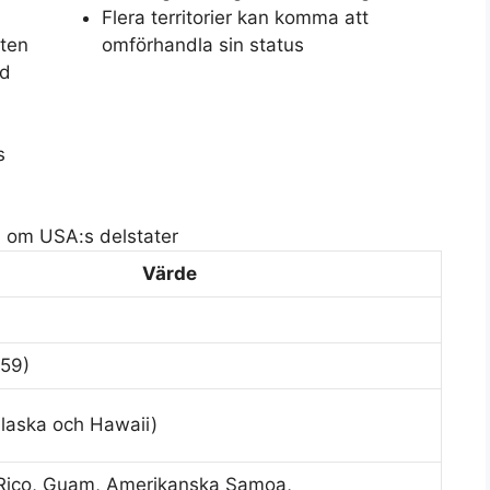
Flera territorier kan komma att
aten
omförhandla sin status
ed
s
 om USA:s delstater
Värde
959)
Alaska och Hawaii)
 Rico, Guam, Amerikanska Samoa,