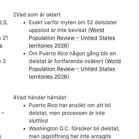
2
Vad som är oklart
U.S.
Exakt varför myten om 52 delstater
uppstod är inte bevisat (
World
n 21
Population Review – United States
es
territories 2026
)
Om Puerto Rico någon gång blir en
n 3
delstat är fortfarande osäkert (
World
Population Review – United States
territories 2026
)
4
Vad händer härnäst
Puerto Rico har ansökt om att bli
 –
delstat, men processen är inte
slutförd
Washington D.C. försöker bli delstat,
s
men lagstiftning har inte antagits