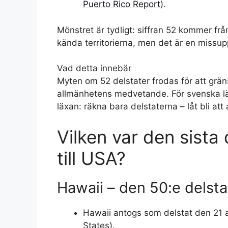
Puerto Rico Report
).
Mönstret är tydligt: siffran 52 kommer frå
kända territorierna, men det är en missup
Vad detta innebär
Myten om 52 delstater frodas för att gräns
allmänhetens medvetande. För svenska lä
läxan: räkna bara delstaterna – låt bli at
Vilken var den sista 
till USA?
Hawaii – den 50:e delst
Hawaii antogs som delstat den 21 au
States).