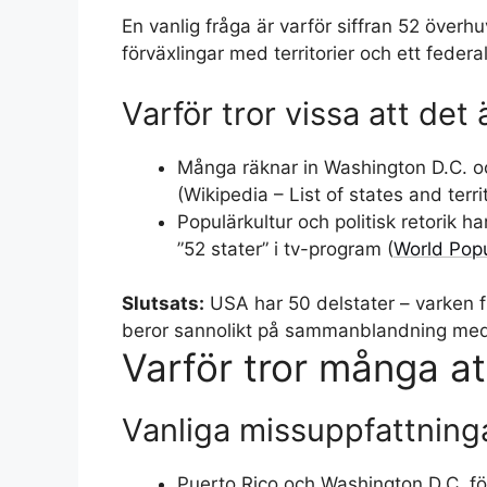
En vanlig fråga är varför siffran 52 överh
förväxlingar med territorier och ett federalt
Varför tror vissa att det 
Många räknar in Washington D.C. och
(Wikipedia – List of states and territ
Populärkultur och politisk retorik ha
”52 stater” i tv-program (
World Pop
Slutsats:
USA har 50 delstater – varken f
beror sannolikt på sammanblandning med t
Varför tror många at
Vanliga missuppfattning
Puerto Rico och Washington D.C. fö