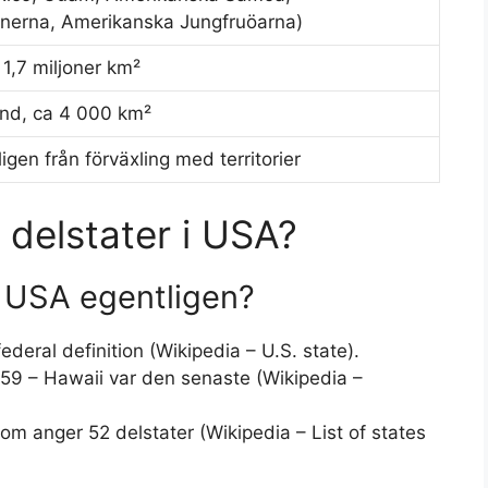
nerna, Amerikanska Jungfruöarna)
 1,7 miljoner km²
and, ca 4 000 km²
ligen från förväxling med territorier
2 delstater i USA?
r USA egentligen?
federal definition (Wikipedia – U.S. state).
1959 – Hawaii var den senaste (Wikipedia –
som anger 52 delstater (Wikipedia – List of states