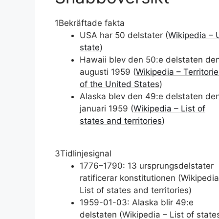
1
Bekräftade fakta
USA har 50 delstater (
Wikipedia – 
state
)
Hawaii blev den 50:e delstaten de
augusti 1959 (
Wikipedia – Territori
of the United States
)
Alaska blev den 49:e delstaten de
januari 1959 (
Wikipedia – List of
states and territories
)
3
Tidlinjesignal
1776–1790: 13 ursprungsdelstater
ratificerar konstitutionen (Wikipedia
List of states and territories)
1959-01-03: Alaska blir 49:e
delstaten (Wikipedia – List of state