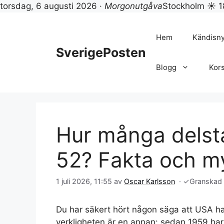
torsdag, 6 augusti 2026 ·
Morgonutgåva
Stockholm ☀ 1
Hoppa
till
Hem
Kändisn
innehåll
SverigePosten
Blogg
Kor
Hur många delsta
52? Fakta och m
1 juli 2026, 11:55
av
Oscar Karlsson
·
✓
Granskad
Du har säkert hört någon säga att USA ha
verkligheten är en annan: sedan 1959 har