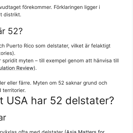
uvudtaget förekommer. Förklaringen ligger i
 distrikt.
är 52?
 Puerto Rico som delstater, vilket är felaktigt
ories).
r spridit myten – till exempel genom att hänvisa till
ulation Review
).
ler eller färre. Myten om 52 saknar grund och
erritorier.
t USA har 52 delstater?
ar
rväxlas ofta med delstater (
Asia Matters for