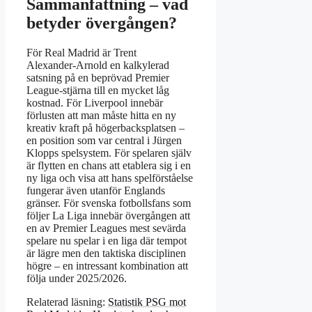
Sammanfattning – vad
betyder övergången?
För Real Madrid är Trent
Alexander‑Arnold en kalkylerad
satsning på en beprövad Premier
League‑stjärna till en mycket låg
kostnad. För Liverpool innebär
förlusten att man måste hitta en ny
kreativ kraft på högerbacksplatsen –
en position som var central i Jürgen
Klopps spelsystem. För spelaren själv
är flytten en chans att etablera sig i en
ny liga och visa att hans spelförståelse
fungerar även utanför Englands
gränser. För svenska fotbollsfans som
följer La Liga innebär övergången att
en av Premier Leagues mest sevärda
spelare nu spelar i en liga där tempot
är lägre men den taktiska disciplinen
högre – en intressant kombination att
följa under 2025/2026.
Relaterad läsning:
Statistik PSG mot