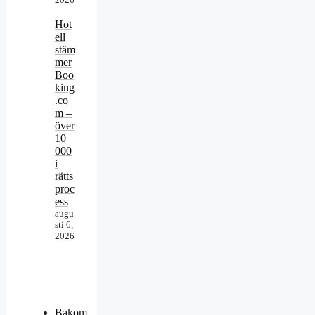
Hot
ell
stäm
mer
Boo
king
.co
m –
över
10
000
i
rätts
proc
ess
augu
sti 6,
2026
Bakom