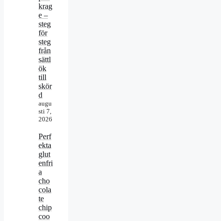
krag
e –
steg
för
steg
från
sättl
ök
till
skör
d
augu
sti 7,
2026
Perf
ekta
glut
enfri
a
cho
cola
te
chip
coo