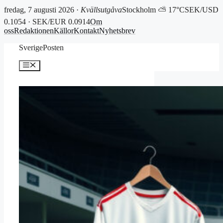
fredag, 7 augusti 2026 ·
Kvällsutgåva
Stockholm ⛅ 17°C
SEK/USD
0.1054 · SEK/EUR 0.0914
Om
oss
Redaktionen
Källor
Kontakt
Nyhetsbrev
Hoppa
SverigePosten
till
innehåll
Meny