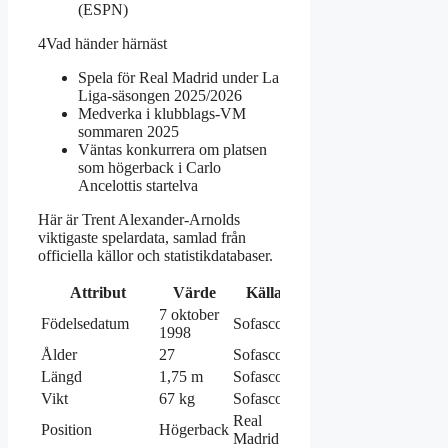
(ESPN)
4
Vad händer härnäst
Spela för Real Madrid under La
Liga-säsongen 2025/2026
Medverka i klubblags-VM
sommaren 2025
Väntas konkurrera om platsen
som högerback i Carlo
Ancelottis startelva
Här är Trent Alexander-Arnolds
viktigaste spelardata, samlad från
officiella källor och statistikdatabaser.
Attribut
Värde
Källa
7 oktober
Födelsedatum
Sofascore
1998
Ålder
27
Sofascore
Längd
1,75 m
Sofascore
Vikt
67 kg
Sofascore
Real
Position
Högerback
Madrid