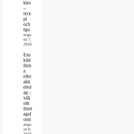
kies
–
rece
pt
och
tips
augu
sti 7,
2026
Ens
kild
firm
a
eller
akti
ebol
ag –
välj
rätt
föret
agsf
orm
augu
sti 6,
2026