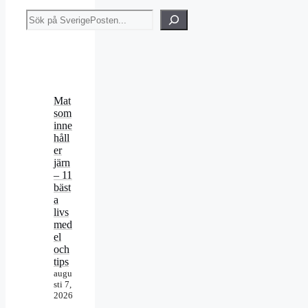
Sök
Mat
som
inne
håll
er
järn
– 11
bäst
a
livs
med
el
och
tips
augu
sti 7,
2026