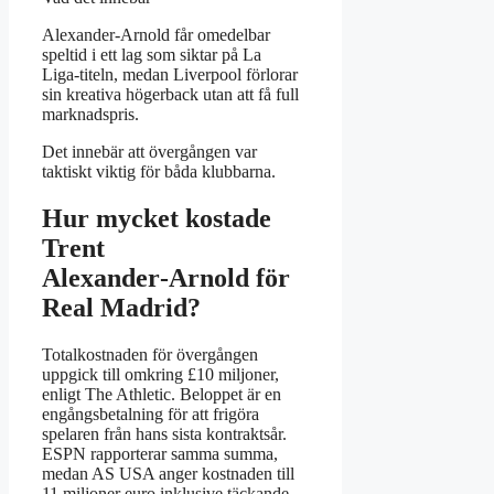
Alexander‑Arnold får omedelbar
speltid i ett lag som siktar på La
Liga‑titeln, medan Liverpool förlorar
sin kreativa högerback utan att få full
marknadspris.
Det innebär att övergången var
taktiskt viktig för båda klubbarna.
Hur mycket kostade
Trent
Alexander‑Arnold för
Real Madrid?
Totalkostnaden för övergången
uppgick till omkring £10 miljoner,
enligt The Athletic. Beloppet är en
engångsbetalning för att frigöra
spelaren från hans sista kontraktsår.
ESPN rapporterar samma summa,
medan AS USA anger kostnaden till
11 miljoner euro inklusive täckande