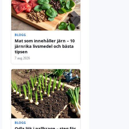
BLOGG
Mat som innehåller järn – 10
järnrika livsmedel och bästa
tipsen
7 aug 2026
BLOGG
Odla lök i pallkrage – steg för