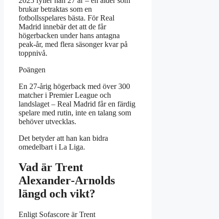
2025 fyller han 27 år – en ålder som
brukar betraktas som en
fotbollsspelares bästa. För Real
Madrid innebär det att de får
högerbacken under hans antagna
peak‑år, med flera säsonger kvar på
toppnivå.
Poängen
En 27‑årig högerback med över 300
matcher i Premier League och
landslaget – Real Madrid får en färdig
spelare med rutin, inte en talang som
behöver utvecklas.
Det betyder att han kan bidra
omedelbart i La Liga.
Vad är Trent
Alexander‑Arnolds
längd och vikt?
Enligt Sofascore är Trent