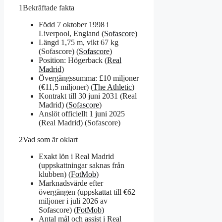
1
Bekräftade fakta
Född 7 oktober 1998 i
Liverpool, England (
Sofascore
)
Längd 1,75 m, vikt 67 kg
(Sofascore) (
Sofascore
)
Position: Högerback (
Real
Madrid
)
Övergångssumma: £10 miljoner
(€11,5 miljoner) (
The Athletic
)
Kontrakt till 30 juni 2031 (Real
Madrid) (
Sofascore
)
Anslöt officiellt 1 juni 2025
(Real Madrid) (Sofascore)
2
Vad som är oklart
Exakt lön i Real Madrid
(uppskattningar saknas från
klubben) (
FotMob
)
Marknadsvärde efter
övergången (uppskattat till €62
miljoner i juli 2026 av
Sofascore) (
FotMob
)
Antal mål och assist i Real