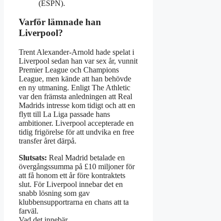
(ESPN).
Varför lämnade han
Liverpool?
Trent Alexander‑Arnold hade spelat i
Liverpool sedan han var sex år, vunnit
Premier League och Champions
League, men kände att han behövde
en ny utmaning. Enligt The Athletic
var den främsta anledningen att Real
Madrids intresse kom tidigt och att en
flytt till La Liga passade hans
ambitioner. Liverpool accepterade en
tidig frigörelse för att undvika en free
transfer året därpå.
Slutsats:
Real Madrid betalade en
övergångssumma på £10 miljoner för
att få honom ett år före kontraktets
slut. För Liverpool innebar det en
snabb lösning som gav
klubbensupportrarna en chans att ta
farväl.
Vad det innebär