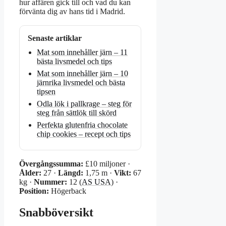
hur affären gick till och vad du kan
förvänta dig av hans tid i Madrid.
Senaste artiklar
Mat som innehåller järn – 11
bästa livsmedel och tips
Mat som innehåller järn – 10
järnrika livsmedel och bästa
tipsen
Odla lök i pallkrage – steg för
steg från sättlök till skörd
Perfekta glutenfria chocolate
chip cookies – recept och tips
Övergångssumma:
£10 miljoner ·
Ålder:
27 ·
Längd:
1,75 m ·
Vikt:
67
kg ·
Nummer:
12 (
AS USA
) ·
Position:
Högerback
Snabböversikt