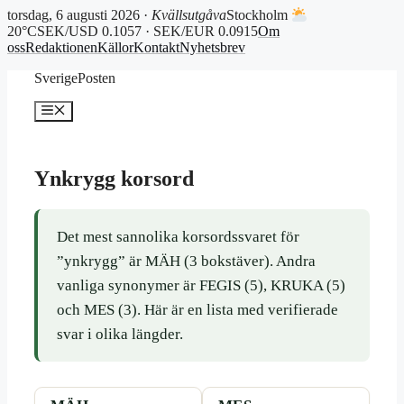
torsdag, 6 augusti 2026 ·
Kvällsutgåva
Stockholm
20°C
SEK/USD 0.1057 · SEK/EUR 0.0915
Om
oss
Redaktionen
Källor
Kontakt
Nyhetsbrev
Hoppa
SverigePosten
till
innehåll
Meny
Ynkrygg korsord
Det mest sannolika korsordssvaret för
”ynkrygg” är MÄH (3 bokstäver). Andra
vanliga synonymer är FEGIS (5), KRUKA (5)
och MES (3). Här är en lista med verifierade
svar i olika längder.