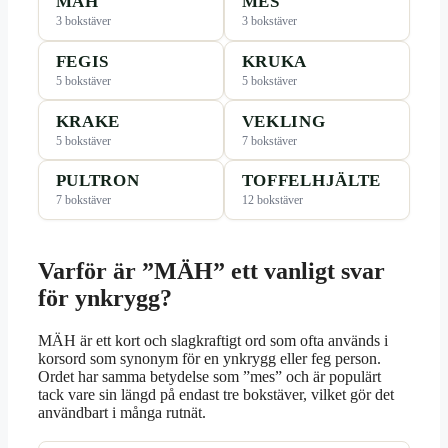
MÄH
MES
3 bokstäver
3 bokstäver
FEGIS
KRUKA
5 bokstäver
5 bokstäver
KRAKE
VEKLING
5 bokstäver
7 bokstäver
PULTRON
TOFFELHJÄLTE
7 bokstäver
12 bokstäver
Varför är ”MÄH” ett vanligt svar
för ynkrygg?
MÄH är ett kort och slagkraftigt ord som ofta används i
korsord som synonym för en ynkrygg eller feg person.
Ordet har samma betydelse som ”mes” och är populärt
tack vare sin längd på endast tre bokstäver, vilket gör det
användbart i många rutnät.