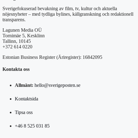
Sverigefokuserad bevakning av film, tv, kultur och aktuella
nöjesnyheter – med tydliga bylines, källgranskning och redaktionell
transparens.
Lagunen Media OÜ
Tornimäe 5, Kesklinn
Tallinn, 10145
+372 614 0220
Estonian Business Register (Äriregister): 16842095
Kontakta oss
Allmänt:
hello@sverigeposten.se
Kontaktsida
Tipsa oss
+46 8 525 031 85