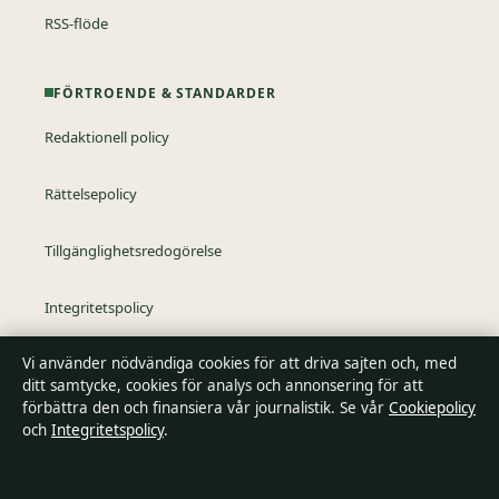
RSS-flöde
FÖRTROENDE & STANDARDER
Redaktionell policy
Rättelsepolicy
Tillgänglighetsredogörelse
Integritetspolicy
Vi använder nödvändiga cookies för att driva sajten och, med
Kändisar & integritet
ditt samtycke, cookies för analys och annonsering för att
förbättra den och finansiera vår journalistik. Se vår
Cookiepolicy
och
Integritetspolicy
.
Om SverigePosten i korthet
SverigePosten är en oberoende svensk digital nyhetssajt med