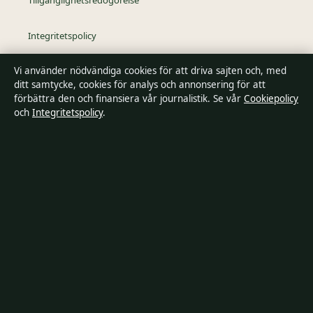
Tillgänglighetsredogörelse
Integritetspolicy
Vi använder nödvändiga cookies för att driva sajten och, med
Kändisar & integritet
ditt samtycke, cookies för analys och annonsering för att
förbättra den och finansiera vår journalistik. Se vår
Cookiepolicy
och
Integritetspolicy
.
Om SverigePosten i korthet
SverigePosten är en oberoende svensk digital nyhetssajt med
fokus på film, tv, kultur och nöjesnyheter. Varje artikel har en
namngiven byline, granskas av en redaktör och
faktagranskas innan publicering.
Innehållet är endast avsett för allmän information. Allmänna
förfrågningar:
hello@sverigeposten.se
. Rättelser:
hello@sverigeposten.se
.