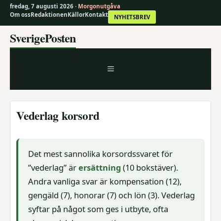
fredag, 7 augusti 2026 ·
Morgonutgåva
Om oss
Redaktionen
Källor
Kontakt
NYHETSBREV
Hoppa
SverigePosten
till
innehåll
MENY
Vederlag korsord
Det mest sannolika korsordssvaret för
”vederlag” är
ersättning
(10 bokstäver).
Andra vanliga svar är kompensation (12),
gengäld (7), honorar (7) och lön (3). Vederlag
syftar på något som ges i utbyte, ofta