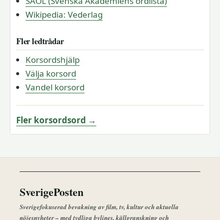
SAOL (Svenska Akademiens ordlista)
Wikipedia: Vederlag
Fler ledtrådar
Korsordshjälp
Välja korsord
Vandel korsord
Fler korsordsord →
SverigePosten
Sverigefokuserad bevakning av film, tv, kultur och aktuella
nöjesnyheter – med tydliga bylines, källgranskning och