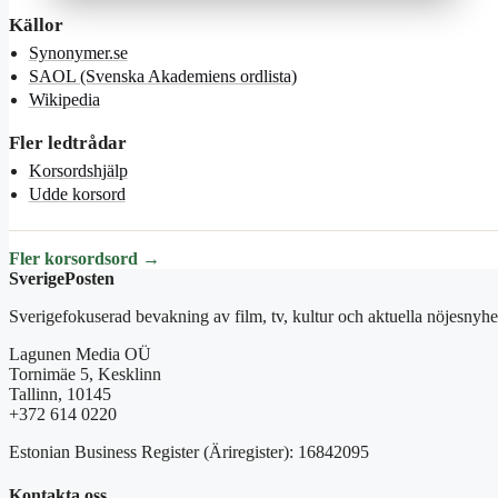
Källor
Synonymer.se
SAOL (Svenska Akademiens ordlista)
Wikipedia
Fler ledtrådar
Korsordshjälp
Udde korsord
Fler korsordsord →
SverigePosten
Sverigefokuserad bevakning av film, tv, kultur och aktuella nöjesnyhet
Lagunen Media OÜ
Tornimäe 5, Kesklinn
Tallinn, 10145
+372 614 0220
Estonian Business Register (Äriregister): 16842095
Kontakta oss