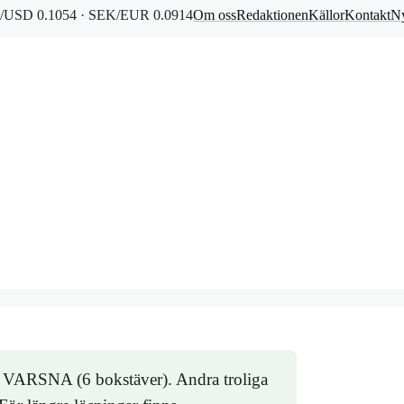
/USD 0.1054 · SEK/EUR 0.0914
Om oss
Redaktionen
Källor
Kontakt
Ny
r VARSNA (6 bokstäver). Andra troliga