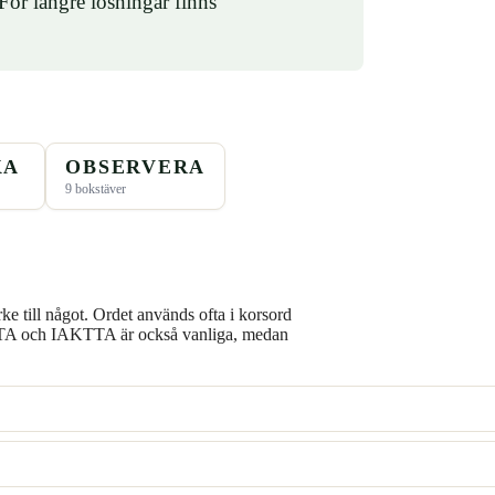
r längre lösningar finns
KA
OBSERVERA
9 bokstäver
 till något. Ordet används ofta i korsord
AKTA och IAKTTA är också vanliga, medan