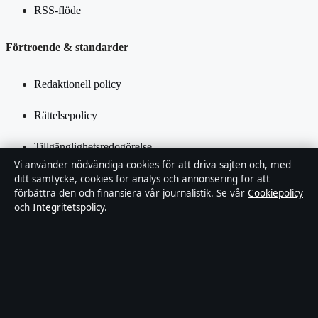
RSS-flöde
Förtroende & standarder
Redaktionell policy
Rättelsepolicy
Tillgänglighetsredogörelse
Vi använder nödvändiga cookies för att driva sajten och, med
Integritetspolicy
ditt samtycke, cookies för analys och annonsering för att
förbättra den och finansiera vår journalistik. Se vår
Cookiepolicy
och
Integritetspolicy
.
Kändisar & integritet
Om SverigePosten i korthet
SverigePosten är en oberoende svensk digital nyhetssajt med fokus
på film, tv, kultur och nöjesnyheter. Varje artikel har en namngiven
byline, granskas av en redaktör och faktagranskas innan publicering.