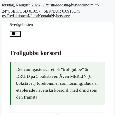
torsdag, 6 augusti 2026 ·
Eftermiddagsutgåva
Stockholm ⛅
24°C
SEK/USD 0.1057 · SEK/EUR 0.0915
Om
oss
Redaktionen
Källor
Kontakt
Nyhetsbrev
Hoppa
SverigePosten
till
innehåll
Meny
Trollgubbe korsord
Det vanligaste svaret på ”trollgubbe” är
DRUID på 5 bokstäver. Även MERLIN (6
bokstäver) förekommer som lösning. Båda är
etablerade i svenska korsord, med druid som
den främsta.