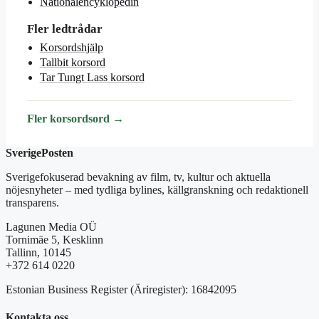
Nationalencyklopedin
Fler ledtrådar
Korsordshjälp
Tallbit korsord
Tar Tungt Lass korsord
Fler korsordsord →
SverigePosten
Sverigefokuserad bevakning av film, tv, kultur och aktuella
nöjesnyheter – med tydliga bylines, källgranskning och redaktionell
transparens.
Lagunen Media OÜ
Tornimäe 5, Kesklinn
Tallinn, 10145
+372 614 0220
Estonian Business Register (Äriregister): 16842095
Kontakta oss