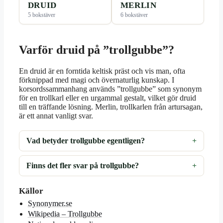
DRUID
MERLIN
5 bokstäver
6 bokstäver
Varför druid på ”trollgubbe”?
En druid är en forntida keltisk präst och vis man, ofta
förknippad med magi och övernaturlig kunskap. I
korsordssammanhang används ”trollgubbe” som synonym
för en trollkarl eller en urgammal gestalt, vilket gör druid
till en träffande lösning. Merlin, trollkarlen från artursagan,
är ett annat vanligt svar.
Vad betyder trollgubbe egentligen?
Finns det fler svar på trollgubbe?
Källor
Synonymer.se
Wikipedia – Trollgubbe