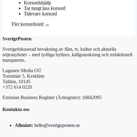
Korsordshjälp
Tar tungt lass korsord
Tidevarv korsord
Fler korsordsord →
SverigePosten
Sverigefokuserad bevakning av film, tv, kultur och aktuella
nöjesnyheter – med tydliga bylines, källgranskning och redaktionell
transparens.
Lagunen Media OÜ
Tornimäe 5, Kesklinn
Tallinn, 10145
+372 614 0220
Estonian Business Register (Äriregister): 16842095
Kontakta oss
Allmänt:
hello@sverigeposten.se