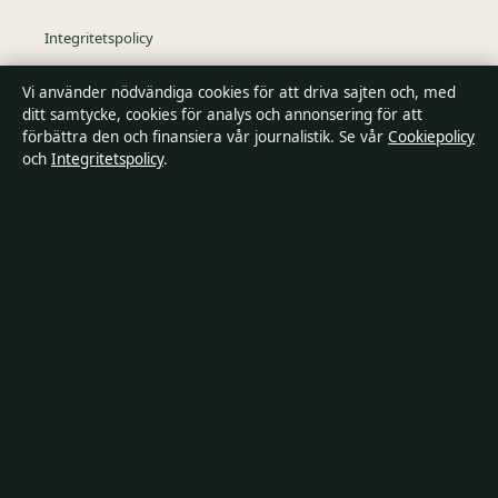
Integritetspolicy
Vi använder nödvändiga cookies för att driva sajten och, med
Kändisar & integritet
ditt samtycke, cookies för analys och annonsering för att
förbättra den och finansiera vår journalistik. Se vår
Cookiepolicy
och
Integritetspolicy
.
Om SverigePosten i korthet
SverigePosten är en oberoende svensk digital nyhetssajt med
fokus på film, tv, kultur och nöjesnyheter. Varje artikel har en
namngiven byline, granskas av en redaktör och
faktagranskas innan publicering.
Innehållet är endast avsett för allmän information. Allmänna
förfrågningar:
hello@sverigeposten.se
. Rättelser:
hello@sverigeposten.se
.
Utgivare:
Lagunen Media OÜ, Tallinn ·
Ansvarig utgivare:
Viktor