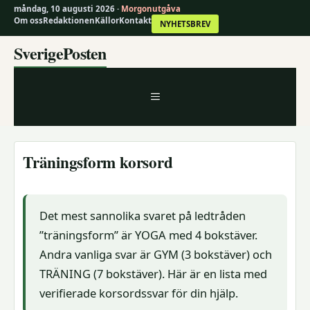
måndag, 10 augusti 2026 ·
Morgonutgåva
Om oss
Redaktionen
Källor
Kontakt
NYHETSBREV
Hoppa
SverigePosten
till
innehåll
MENY
Träningsform korsord
Det mest sannolika svaret på ledtråden
”träningsform” är YOGA med 4 bokstäver.
Andra vanliga svar är GYM (3 bokstäver) och
TRÄNING (7 bokstäver). Här är en lista med
verifierade korsordssvar för din hjälp.