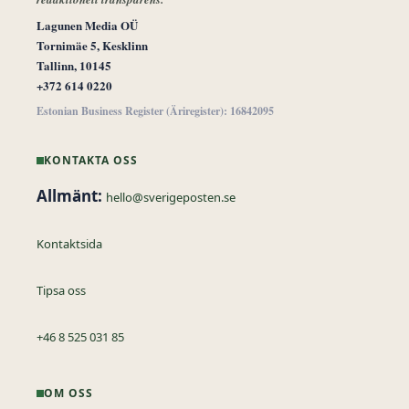
Lagunen Media OÜ
Tornimäe 5, Kesklinn
Tallinn, 10145
+372 614 0220
Estonian Business Register (Äriregister): 16842095
KONTAKTA OSS
Allmänt:
hello@sverigeposten.se
Kontaktsida
Tipsa oss
+46 8 525 031 85
OM OSS