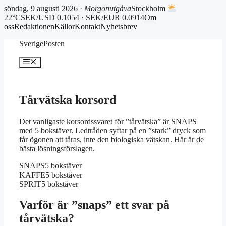
söndag, 9 augusti 2026 ·
Morgonutgåva
Stockholm
22°C
SEK/USD 0.1054 · SEK/EUR 0.0914
Om
oss
Redaktionen
Källor
Kontakt
Nyhetsbrev
Hoppa
SverigePosten
till
innehåll
Meny
Tårvätska korsord
Det vanligaste korsordssvaret för ”tårvätska” är SNAPS
med 5 bokstäver. Ledtråden syftar på en ”stark” dryck som
får ögonen att tåras, inte den biologiska vätskan. Här är de
bästa lösningsförslagen.
SNAPS
5 bokstäver
KAFFE
5 bokstäver
SPRIT
5 bokstäver
Varför är ”snaps” ett svar på
tårvätska?