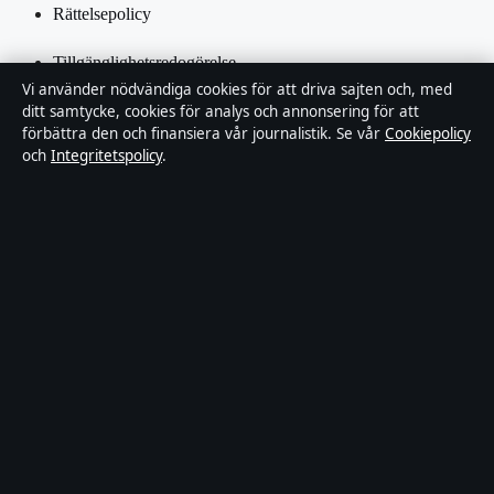
Rättelsepolicy
Tillgänglighetsredogörelse
Vi använder nödvändiga cookies för att driva sajten och, med
Integritetspolicy
ditt samtycke, cookies för analys och annonsering för att
förbättra den och finansiera vår journalistik. Se vår
Cookiepolicy
och
Integritetspolicy
.
Kändisar & integritet
Om SverigePosten i korthet
SverigePosten är en oberoende svensk digital nyhetssajt med fokus
på film, tv, kultur och nöjesnyheter. Varje artikel har en namngiven
byline, granskas av en redaktör och faktagranskas innan publicering.
Innehållet är endast avsett för allmän information. Allmänna
förfrågningar:
hello@sverigeposten.se
. Rättelser:
hello@sverigeposten.se
.
Utgivare:
Lagunen Media OÜ, Tallinn ·
Ansvarig utgivare:
Viktor
Lundqvist, Chefredaktör · Estonian Business Register (Äriregister)