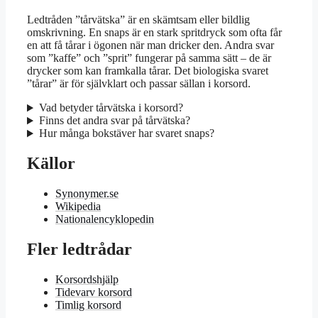
Ledtråden ”tårvätska” är en skämtsam eller bildlig
omskrivning. En snaps är en stark spritdryck som ofta får
en att få tårar i ögonen när man dricker den. Andra svar
som ”kaffe” och ”sprit” fungerar på samma sätt – de är
drycker som kan framkalla tårar. Det biologiska svaret
”tårar” är för självklart och passar sällan i korsord.
Vad betyder tårvätska i korsord?
Finns det andra svar på tårvätska?
Hur många bokstäver har svaret snaps?
Källor
Synonymer.se
Wikipedia
Nationalencyklopedin
Fler ledtrådar
Korsordshjälp
Tidevarv korsord
Timlig korsord