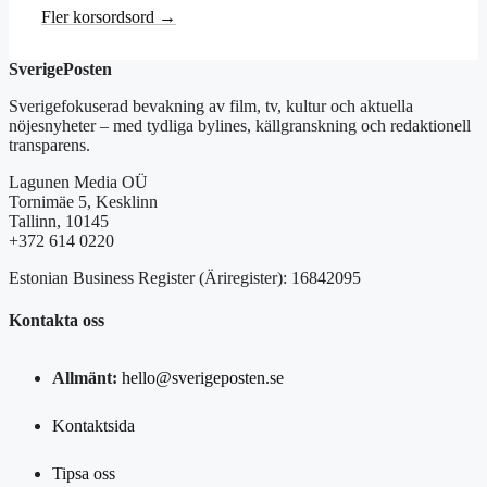
Fler korsordsord →
SverigePosten
Sverigefokuserad bevakning av film, tv, kultur och aktuella
nöjesnyheter – med tydliga bylines, källgranskning och redaktionell
transparens.
Lagunen Media OÜ
Tornimäe 5, Kesklinn
Tallinn, 10145
+372 614 0220
Estonian Business Register (Äriregister): 16842095
Kontakta oss
Allmänt:
hello@sverigeposten.se
Kontaktsida
Tipsa oss