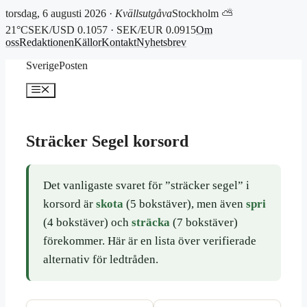
torsdag, 6 augusti 2026 ·
Kvällsutgåva
Stockholm ⛅
21°C
SEK/USD 0.1057 · SEK/EUR 0.0915
Om
oss
Redaktionen
Källor
Kontakt
Nyhetsbrev
Hoppa
SverigePosten
till
innehåll
Meny
Sträcker Segel korsord
Det vanligaste svaret för ”sträcker segel” i
korsord är
skota
(5 bokstäver), men även
spri
(4 bokstäver) och
sträcka
(7 bokstäver)
förekommer. Här är en lista över verifierade
alternativ för ledtråden.