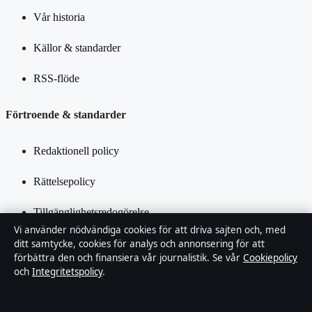
Vår historia
Källor & standarder
RSS-flöde
Förtroende & standarder
Redaktionell policy
Rättelsepolicy
Tillgänglighetsredogörelse
Vi använder nödvändiga cookies för att driva sajten och, med
Integritetspolicy
ditt samtycke, cookies för analys och annonsering för att
förbättra den och finansiera vår journalistik. Se vår
Cookiepolicy
och
Integritetspolicy
.
Kändisar & integritet
Om SverigePosten i korthet