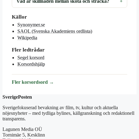
Vad är skillnaden mellan skota och sträcka?
Källor
Synonymer.se
SAOL (Svenska Akademiens ordlista)
Wikipedia
Fler ledtrådar
Segel korsord
Korsordshjälp
Fler korsordsord →
SverigePosten
Sverigefokuserad bevakning av film, tv, kultur och aktuella
nöjesnyheter – med tydliga bylines, källgranskning och redaktionell
transparens.
Lagunen Media OÜ
Tornimäe 5, Kesklinn