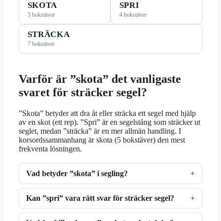
SKOTA
SPRI
5 bokstäver
4 bokstäver
STRÄCKA
7 bokstäver
Varför är ”skota” det vanligaste
svaret för sträcker segel?
”Skota” betyder att dra åt eller sträcka ett segel med hjälp
av en skot (ett rep). ”Spri” är en segelstång som sträcker ut
seglet, medan ”sträcka” är en mer allmän handling. I
korsordssammanhang är skota (5 bokstäver) den mest
frekventa lösningen.
Vad betyder ”skota” i segling?
Kan ”spri” vara rätt svar för sträcker segel?