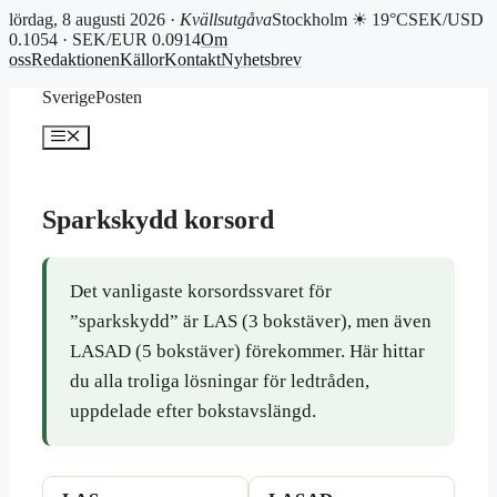
lördag, 8 augusti 2026 ·
Kvällsutgåva
Stockholm ☀ 19°C
SEK/USD
0.1054 · SEK/EUR 0.0914
Om
oss
Redaktionen
Källor
Kontakt
Nyhetsbrev
Hoppa
SverigePosten
till
innehåll
Meny
Sparkskydd korsord
Det vanligaste korsordssvaret för
”sparkskydd” är LAS (3 bokstäver), men även
LASAD (5 bokstäver) förekommer. Här hittar
du alla troliga lösningar för ledtråden,
uppdelade efter bokstavslängd.