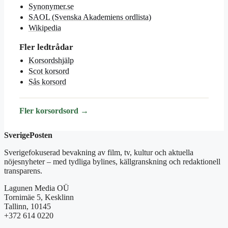
Synonymer.se
SAOL (Svenska Akademiens ordlista)
Wikipedia
Fler ledtrådar
Korsordshjälp
Scot korsord
Sås korsord
Fler korsordsord →
SverigePosten
Sverigefokuserad bevakning av film, tv, kultur och aktuella
nöjesnyheter – med tydliga bylines, källgranskning och redaktionell
transparens.
Lagunen Media OÜ
Tornimäe 5, Kesklinn
Tallinn, 10145
+372 614 0220