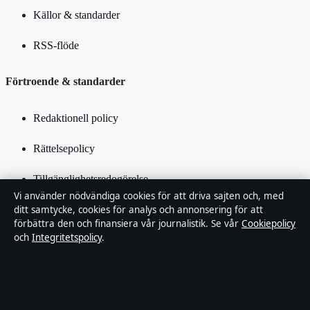
Källor & standarder
RSS-flöde
Förtroende & standarder
Redaktionell policy
Rättelsepolicy
Tillgänglighetsredogörelse
Vi använder nödvändiga cookies för att driva sajten och, med
Integritetspolicy
ditt samtycke, cookies för analys och annonsering för att
förbättra den och finansiera vår journalistik. Se vår
Cookiepolicy
och
Integritetspolicy
.
Kändisar & integritet
Om SverigePosten i korthet
SverigePosten är en oberoende svensk digital nyhetssajt med fokus