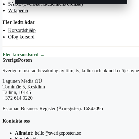
SAOL (Svenska Akademiens ordlista)
Wikipedia
Fler ledtrådar
Korsordshjälp
Ofog korsord
Fler korsordsord →
SverigePosten
Sverigefokuserad bevakning av film, tv, kultur och aktuella nöjesnyhet
Lagunen Media OÜ
Tornimäe 5, Kesklinn
Tallinn, 10145
+372 614 0220
Estonian Business Register (Äriregister): 16842095
Kontakta oss
Allmänt:
hello@sverigeposten.se
Kontaktsida