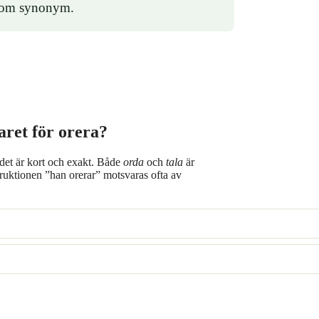
som synonym.
aret för orera?
det är kort och exakt. Både
orda
och
tala
är
truktionen ”han orerar” motsvaras ofta av