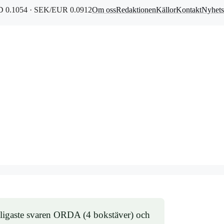
 0.1054 · SEK/EUR 0.0912
Om oss
Redaktionen
Källor
Kontakt
Nyhets
 vanligaste svaren ORDA (4 bokstäver) och