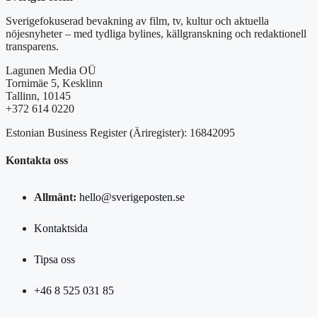
Sverigefokuserad bevakning av film, tv, kultur och aktuella
nöjesnyheter – med tydliga bylines, källgranskning och redaktionell
transparens.
Lagunen Media OÜ
Tornimäe 5, Kesklinn
Tallinn, 10145
+372 614 0220
Estonian Business Register (Äriregister): 16842095
Kontakta oss
Allmänt:
hello@sverigeposten.se
Kontaktsida
Tipsa oss
+46 8 525 031 85