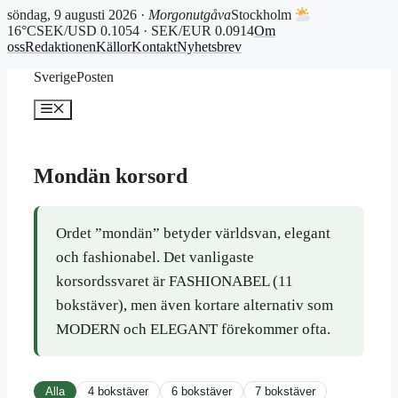
söndag, 9 augusti 2026 ·
Morgonutgåva
Stockholm
16°C
SEK/USD 0.1054 · SEK/EUR 0.0914
Om
oss
Redaktionen
Källor
Kontakt
Nyhetsbrev
Hoppa
SverigePosten
till
innehåll
Meny
Mondän korsord
Ordet ”mondän” betyder världsvan, elegant
och fashionabel. Det vanligaste
korsordssvaret är FASHIONABEL (11
bokstäver), men även kortare alternativ som
MODERN och ELEGANT förekommer ofta.
Alla
4 bokstäver
6 bokstäver
7 bokstäver