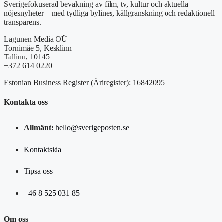
Sverigefokuserad bevakning av film, tv, kultur och aktuella
nöjesnyheter – med tydliga bylines, källgranskning och redaktionell
transparens.
Lagunen Media OÜ
Tornimäe 5, Kesklinn
Tallinn, 10145
+372 614 0220
Estonian Business Register (Äriregister): 16842095
Kontakta oss
Allmänt:
hello@sverigeposten.se
Kontaktsida
Tipsa oss
+46 8 525 031 85
Om oss