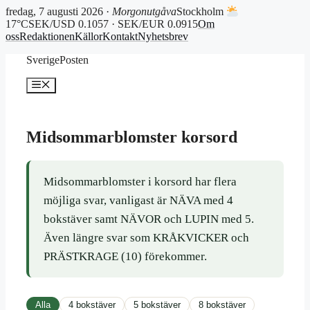
fredag, 7 augusti 2026 ·
Morgonutgåva
Stockholm
17°C
SEK/USD 0.1057 · SEK/EUR 0.0915
Om
oss
Redaktionen
Källor
Kontakt
Nyhetsbrev
Hoppa
SverigePosten
till
innehåll
Meny
Midsommarblomster korsord
Midsommarblomster i korsord har flera
möjliga svar, vanligast är NÄVA med 4
bokstäver samt NÄVOR och LUPIN med 5.
Även längre svar som KRÅKVICKER och
PRÄSTKRAGE (10) förekommer.
Alla
4 bokstäver
5 bokstäver
8 bokstäver