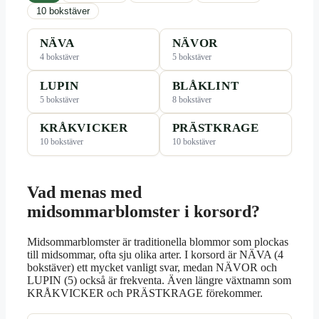
10 bokstäver
NÄVA
NÄVOR
4 bokstäver
5 bokstäver
LUPIN
BLÅKLINT
5 bokstäver
8 bokstäver
KRÅKVICKER
PRÄSTKRAGE
10 bokstäver
10 bokstäver
Vad menas med
midsommarblomster i korsord?
Midsommarblomster är traditionella blommor som plockas
till midsommar, ofta sju olika arter. I korsord är NÄVA (4
bokstäver) ett mycket vanligt svar, medan NÄVOR och
LUPIN (5) också är frekventa. Även längre växtnamn som
KRÅKVICKER och PRÄSTKRAGE förekommer.