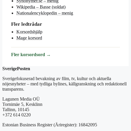
Synonymer.se – menig
Wikipedia – Basse (soldat)
Nationalencyklopedin – menig
Fler ledtrådar
Korsordshjälp
Mage korsord
Fler korsordsord →
SverigePosten
Sverigefokuserad bevakning av film, tv, kultur och aktuella
nöjesnyheter – med tydliga bylines, källgranskning och redaktionell
transparens.
Lagunen Media OÜ
Tornimäe 5, Kesklinn
Tallinn, 10145
+372 614 0220
Estonian Business Register (Äriregister): 16842095