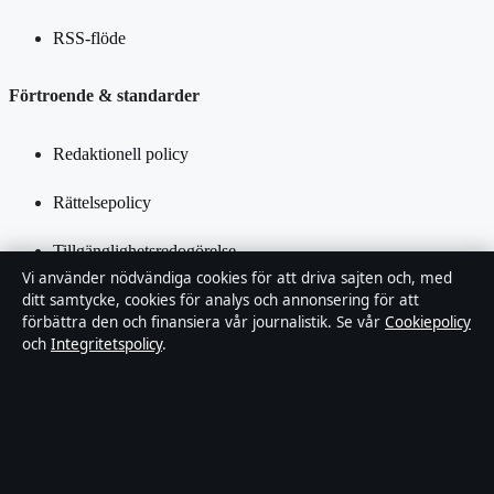
RSS-flöde
Förtroende & standarder
Redaktionell policy
Rättelsepolicy
Tillgänglighetsredogörelse
Vi använder nödvändiga cookies för att driva sajten och, med
Integritetspolicy
ditt samtycke, cookies för analys och annonsering för att
förbättra den och finansiera vår journalistik. Se vår
Cookiepolicy
och
Integritetspolicy
.
Kändisar & integritet
Om SverigePosten i korthet
SverigePosten är en oberoende svensk digital nyhetssajt med fokus
på film, tv, kultur och nöjesnyheter. Varje artikel har en namngiven
byline, granskas av en redaktör och faktagranskas innan publicering.