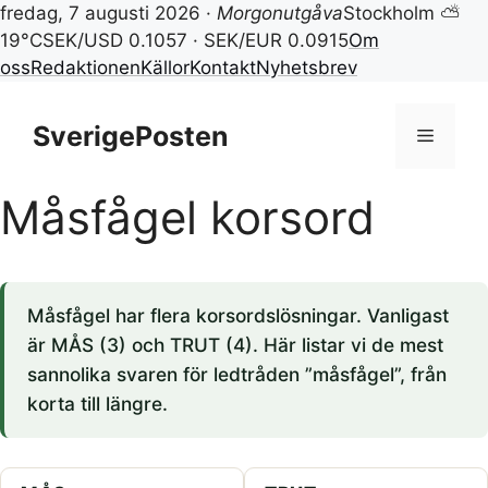
fredag, 7 augusti 2026 ·
Morgonutgåva
Stockholm ⛅
19°C
SEK/USD 0.1057 · SEK/EUR 0.0915
Om
oss
Redaktionen
Källor
Kontakt
Nyhetsbrev
Hoppa
till
SverigePosten
Meny
innehåll
Måsfågel korsord
Måsfågel har flera korsordslösningar. Vanligast
är MÅS (3) och TRUT (4). Här listar vi de mest
sannolika svaren för ledtråden ”måsfågel”, från
korta till längre.