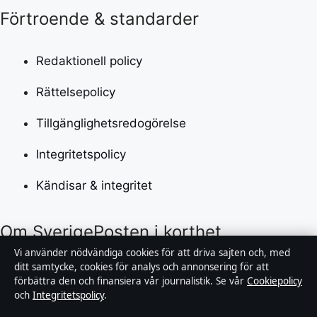
Förtroende & standarder
Redaktionell policy
Rättelsepolicy
Tillgänglighetsredogörelse
Integritetspolicy
Kändisar & integritet
Om SverigePosten i korthet
Vi använder nödvändiga cookies för att driva sajten och, med
ditt samtycke, cookies för analys och annonsering för att
SverigePosten är en oberoende svensk digital
förbättra den och finansiera vår journalistik. Se vår
Cookiepolicy
nyhetssajt med fokus på film, tv, kultur och
och
Integritetspolicy
.
nöjesnyheter. Varje artikel har en namngiven byline,