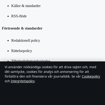
Källor & standarder
RSS-flöde
Förtroende & standarder
Redaktionell policy
Rättelsepolicy
Tillgänglighetsredogörelse
Vi använder nödvändiga cookies för att driva sajten och, med
Integritetspolicy
ditt samtycke, cookies för analys och annonsering för att
förbättra den och finansiera vår journalistik. Se vår
Cookiepolicy
och
Integritetspolicy
.
Kändisar & integritet
Om SverigePosten i korthet
SverigePosten är en oberoende svensk digital nyhetssajt med fokus