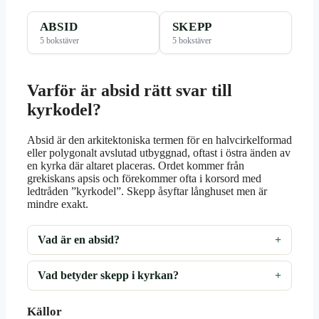
ABSID
SKEPP
5 bokstäver
5 bokstäver
Varför är absid rätt svar till
kyrkodel?
Absid är den arkitektoniska termen för en halvcirkelformad
eller polygonalt avslutad utbyggnad, oftast i östra änden av
en kyrka där altaret placeras. Ordet kommer från
grekiskans apsis och förekommer ofta i korsord med
ledtråden ”kyrkodel”. Skepp åsyftar långhuset men är
mindre exakt.
Vad är en absid?
Vad betyder skepp i kyrkan?
Källor