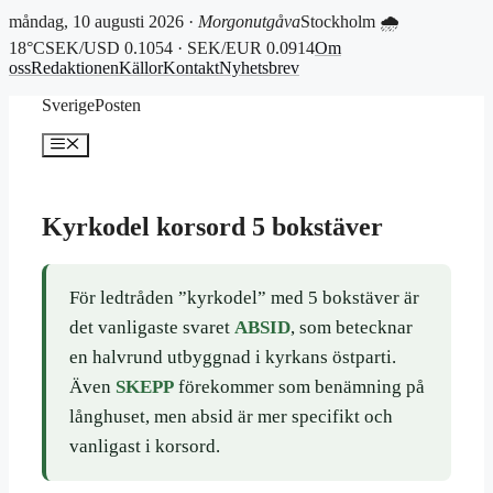
måndag, 10 augusti 2026 ·
Morgonutgåva
Stockholm 🌧
18°C
SEK/USD 0.1054 · SEK/EUR 0.0914
Om
oss
Redaktionen
Källor
Kontakt
Nyhetsbrev
Hoppa
SverigePosten
till
innehåll
Meny
Kyrkodel korsord 5 bokstäver
För ledtråden ”kyrkodel” med 5 bokstäver är
det vanligaste svaret
ABSID
, som betecknar
en halvrund utbyggnad i kyrkans östparti.
Även
SKEPP
förekommer som benämning på
långhuset, men absid är mer specifikt och
vanligast i korsord.