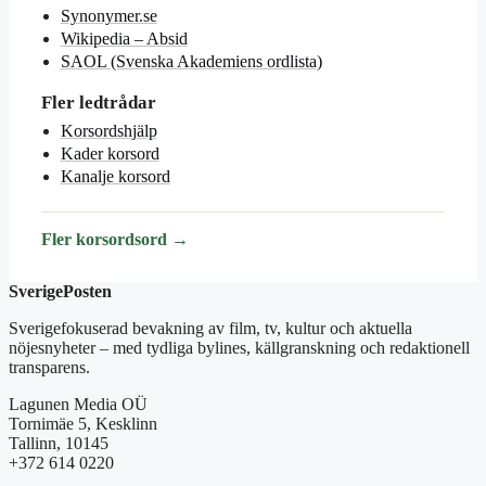
Synonymer.se
Wikipedia – Absid
SAOL (Svenska Akademiens ordlista)
Fler ledtrådar
Korsordshjälp
Kader korsord
Kanalje korsord
Fler korsordsord →
SverigePosten
Sverigefokuserad bevakning av film, tv, kultur och aktuella
nöjesnyheter – med tydliga bylines, källgranskning och redaktionell
transparens.
Lagunen Media OÜ
Tornimäe 5, Kesklinn
Tallinn, 10145
+372 614 0220