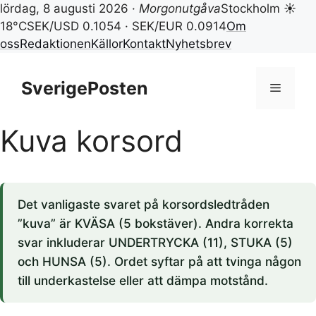
lördag, 8 augusti 2026 ·
Morgonutgåva
Stockholm ☀
18°C
SEK/USD 0.1054 · SEK/EUR 0.0914
Om
oss
Redaktionen
Källor
Kontakt
Nyhetsbrev
Hoppa
till
SverigePosten
Meny
innehåll
Kuva korsord
Det vanligaste svaret på korsordsledtråden
”kuva” är KVÄSA (5 bokstäver). Andra korrekta
svar inkluderar UNDERTRYCKA (11), STUKA (5)
och HUNSA (5). Ordet syftar på att tvinga någon
till underkastelse eller att dämpa motstånd.