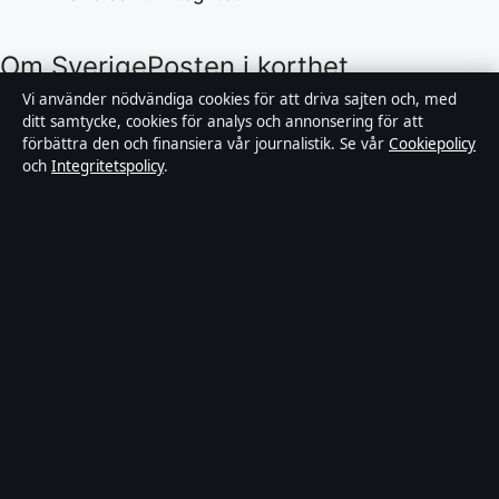
Om SverigePosten i korthet
Vi använder nödvändiga cookies för att driva sajten och, med
ditt samtycke, cookies för analys och annonsering för att
SverigePosten är en oberoende svensk digital
förbättra den och finansiera vår journalistik. Se vår
Cookiepolicy
nyhetssajt med fokus på film, tv, kultur och
och
Integritetspolicy
.
nöjesnyheter. Varje artikel har en namngiven byline,
granskas av en redaktör och faktagranskas innan
publicering.
Innehållet är endast avsett för allmän information.
Allmänna förfrågningar:
hello@sverigeposten.se
.
Rättelser:
hello@sverigeposten.se
.
Utgivare:
Lagunen Media OÜ, Tallinn ·
Ansvarig
utgivare:
Viktor Lundqvist, Chefredaktör · Estonian