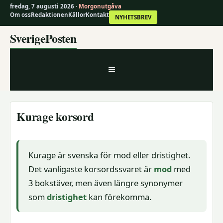
fredag, 7 augusti 2026 ·
Morgonutgåva
Om oss
Redaktionen
Källor
Kontakt
NYHETSBREV
Hoppa
SverigePosten
till
innehåll
MENY
Kurage korsord
Kurage är svenska för mod eller dristighet.
Det vanligaste korsordssvaret är
mod
med
3 bokstäver, men även längre synonymer
som
dristighet
kan förekomma.