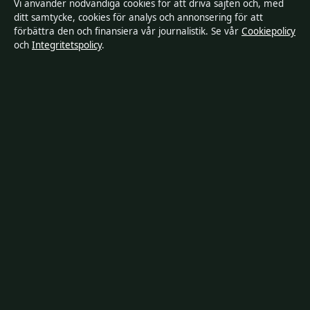
Vi använder nödvändiga cookies för att driva sajten och, med
Kändisar & integritet
ditt samtycke, cookies för analys och annonsering för att
förbättra den och finansiera vår journalistik. Se vår
Cookiepolicy
och
Integritetspolicy
.
Om SverigePosten i korthet
SverigePosten är en oberoende svensk digital nyhetssajt med
fokus på film, tv, kultur och nöjesnyheter. Varje artikel har en
namngiven byline, granskas av en redaktör och
faktagranskas innan publicering.
Innehållet är endast avsett för allmän information. Allmänna
förfrågningar:
hello@sverigeposten.se
. Rättelser:
hello@sverigeposten.se
.
Utgivare:
Lagunen Media OÜ, Tallinn ·
Ansvarig utgivare:
Viktor
Lundqvist, Chefredaktör · Estonian Business Register (Äriregister)
16842095
© 2026 SverigePosten · Lagunen Media OÜ ·
RSS
·
WorldRSS
·