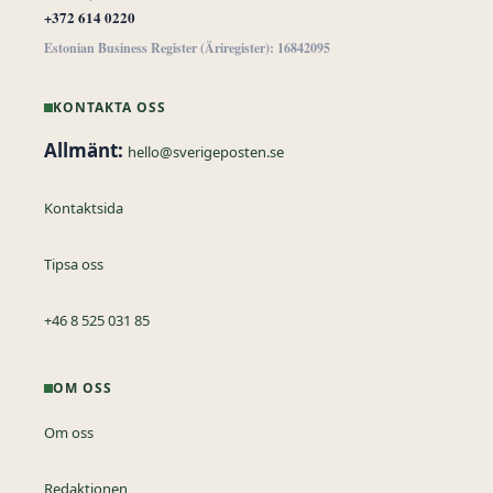
+372 614 0220
Estonian Business Register (Äriregister): 16842095
KONTAKTA OSS
Allmänt:
hello@sverigeposten.se
Kontaktsida
Tipsa oss
+46 8 525 031 85
OM OSS
Om oss
Redaktionen