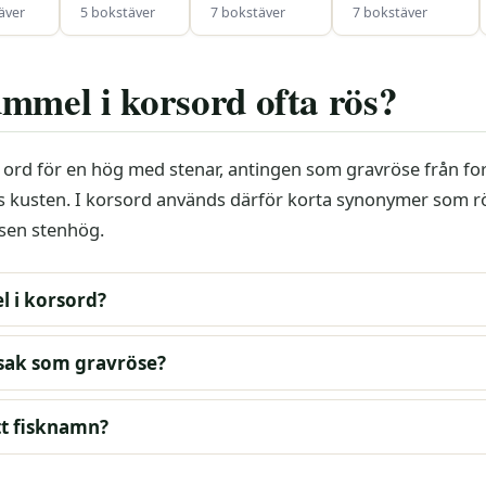
äver
5 bokstäver
7 bokstäver
7 bokstäver
mmel i korsord ofta rös?
t ord för en hög med stenar, antingen som gravröse från fo
s kusten. I korsord används därför korta synonymer som rö
lsen stenhög.
 i korsord?
ak som gravröse?
t fisknamn?