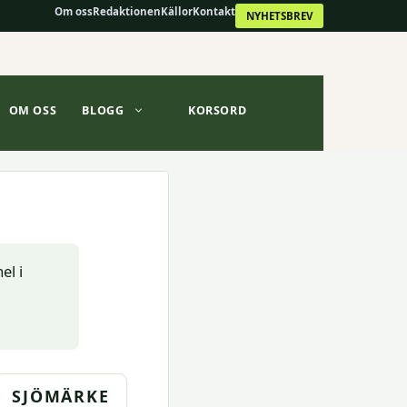
Om oss
Redaktionen
Källor
Kontakt
NYHETSBREV
OM OSS
BLOGG
KORSORD
el i
SJÖMÄRKE