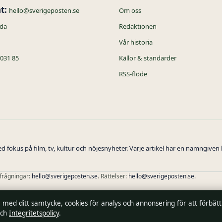
t:
hello@sverigeposten.se
Om oss
ida
Redaktionen
Vår historia
 031 85
Källor & standarder
RSS-flöde
 fokus på film, tv, kultur och nöjesnyheter. Varje artikel har en namngiven 
rfrågningar:
hello@sverigeposten.se
. Rättelser:
hello@sverigeposten.se
.
r Lundqvist, Chefredaktör · Estonian Business Register (Äriregister) 16842095
, med ditt samtycke, cookies för analys och annonsering för att förbät
ch
Integritetspolicy
.
 verifierar vi vår rapportering