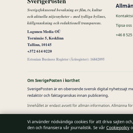
SverigePosten
Allmän
Sverigefokuserad bevakning av film, tv, kultur
Kontakts
och aktuella nöjesnyheter – med tydliga bylines,
källgranskning och redaktionell transparens.
Tipsa oss
Lagunen Media OÜ
+46 8 525
Tornimäe 5, Kesklinn
Tallinn, 10145
+372 614 0220
Estonian Business Register (Äriregister): 16842095
Om SverigePosten i korthet
SverigePosten är en oberoende svensk digital nyhetssajt med
redaktör och faktagranskas innan publicering.
Innehållet är endast avsett för allmän information. Allmänna fö
Utgivare:
Lagunen Media OÜ, Tallinn ·
Ansvarig utgivare:
Vikto
Vi använder nödvändiga cookies för att driva sajten och
den och finansiera vår journalistik. Se vår
Cookiepolicy
o
© 2026 SverigePosten · Lagunen Media OÜ ·
RSS
·
WorldRSS
·
Så