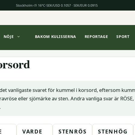
Stockholm ⛅ 16°C
SEK/USD 0.1057 · SEK/EUR 0.0915
NÖJE
BAKOM KULISSERNA
REPORTAGE
SPORT
rsord
 det vanligaste svaret för kummel i korsord, eftersom kumm
avröse eller sjömärke av sten. Andra vanliga svar är RÖSE,
.
E
VARDE
STENRÖS
STENHÖG