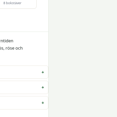
8 bokstäver
rntiden
s, röse och