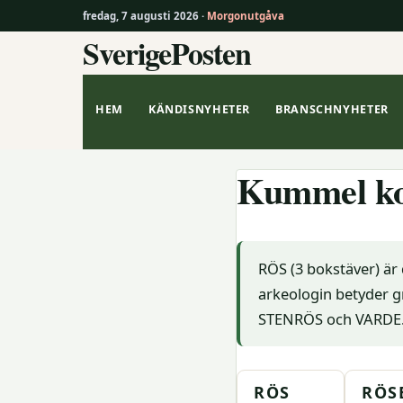
fredag, 7 augusti 2026 ·
Morgonutgåva
SverigePosten
Hoppa
till
innehåll
HEM
KÄNDISNYHETER
BRANSCHNYHETER
Kummel ko
RÖS (3 bokstäver) är
arkeologin betyder gr
STENRÖS och VARDE
RÖS
RÖS