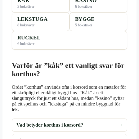
KÅK
KASINO
3 bokstäver
6 bokstäver
LEKSTUGA
BYGGE
8 bokstäver
5 bokstäver
RUCKEL
6 bokstäver
Varför är ”kåk” ett vanligt svar för
korthus?
Ordet ”korthus” används ofta i korsord som en metafor för
ett skröpligt eller dåligt byggt hus. ”Kåk” är ett
slanguttryck för just ett sådant hus, medan ”kasino” syftar
på ett spelhus och ”lekstuga” på en mindre byggnad för
lek.
Vad betyder korthus i korsord?