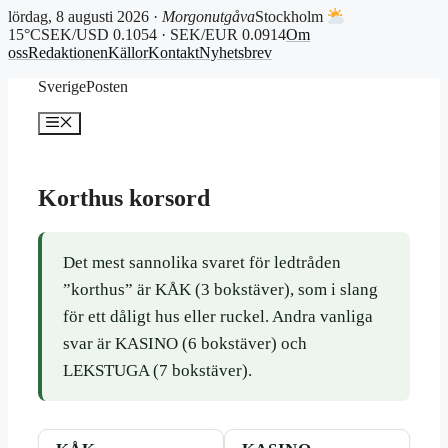
lördag, 8 augusti 2026 ·
Morgonutgåva
Stockholm
15°C
SEK/USD 0.1054 · SEK/EUR 0.0914
Om
oss
Redaktionen
Källor
Kontakt
Nyhetsbrev
Hoppa
SverigePosten
till
innehåll
Meny
Korthus korsord
Det mest sannolika svaret för ledtråden
”korthus” är KÅK (3 bokstäver), som i slang
för ett dåligt hus eller ruckel. Andra vanliga
svar är KASINO (6 bokstäver) och
LEKSTUGA (7 bokstäver).