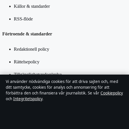
Källor & standarder
RSS-flöde
Förtroende & standarder
Redaktionell policy
Rättelsepolicy
Tillgänglighetsredogörelse
Vi använder nödvändiga cookies för att driva sajten och, med
Integritetspolicy
ditt samtycke, cookies för analys och annonsering för att
förbättra den och finansiera vår journalistik. Se vår
Cookiepolicy
och
Integritetspolicy
.
Kändisar & integritet
Om SverigePosten i korthet
SverigePosten är en oberoende svensk digital nyhetssajt med fokus