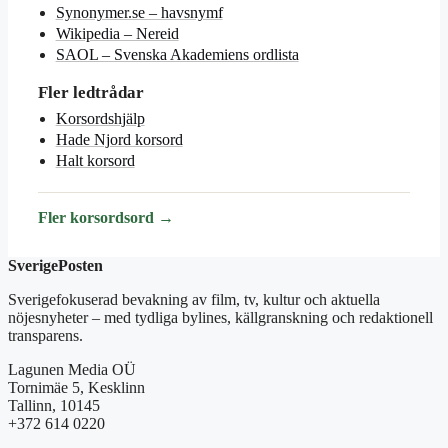
Synonymer.se – havsnymf
Wikipedia – Nereid
SAOL – Svenska Akademiens ordlista
Fler ledtrådar
Korsordshjälp
Hade Njord korsord
Halt korsord
Fler korsordsord →
SverigePosten
Sverigefokuserad bevakning av film, tv, kultur och aktuella
nöjesnyheter – med tydliga bylines, källgranskning och redaktionell
transparens.
Lagunen Media OÜ
Tornimäe 5, Kesklinn
Tallinn, 10145
+372 614 0220