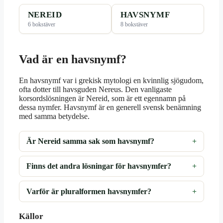
NEREID
HAVSNYMF
6 bokstäver
8 bokstäver
Vad är en havsnymf?
En havsnymf var i grekisk mytologi en kvinnlig sjögudom,
ofta dotter till havsguden Nereus. Den vanligaste
korsordslösningen är Nereid, som är ett egennamn på
dessa nymfer. Havsnymf är en generell svensk benämning
med samma betydelse.
Är Nereid samma sak som havsnymf?
Finns det andra lösningar för havsnymfer?
Varför är pluralformen havsnymfer?
Källor