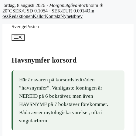
lördag, 8 augusti 2026 ·
Morgonutgåva
Stockholm ☀
20°C
SEK/USD 0.1054 · SEK/EUR 0.0914
Om
oss
Redaktionen
Källor
Kontakt
Nyhetsbrev
Hoppa
SverigePosten
till
innehåll
Meny
Havsnymfer korsord
Här är svaren på korsordsledtråden
”havsnymfer”. Vanligaste lösningen är
NEREID på 6 bokstäver, men även
HAVSNYMF på 7 bokstäver förekommer.
Båda avser mytologiska varelser, ofta i
singularform.